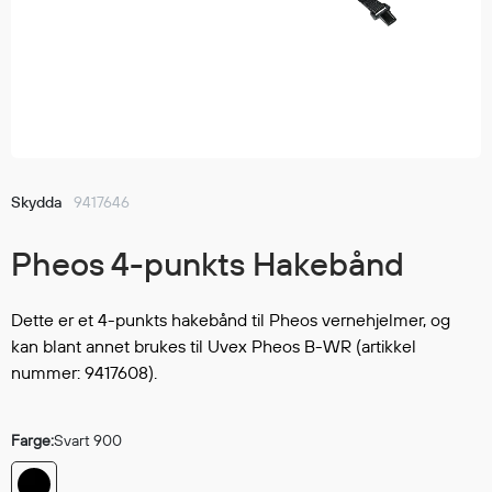
Jakker
med T
Anorakker
skjorte
Frakker
og trø
Mellomlag
Se fler
T-skjorter og gensere
saker
Vester
Bukser
Skydda
9417646
Selebukser
Pheos 4-punkts Hakebånd
Kjeledresser
Shortser
Ull
Dette er et 4-punkts hakebånd til Pheos vernehjelmer, og
kan blant annet brukes til Uvex Pheos B-WR (artikkel
Ryggsekker
nummer: 9417608).
Tilbehør
Farge:
Svart 900
Verneutstyr