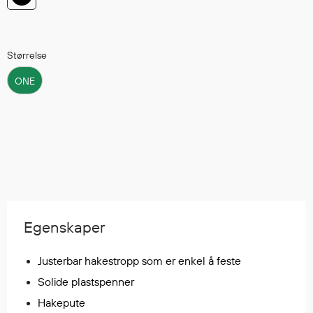
Hodevern
Førstehjelp
Hørselvern
Størrelse
Øye- og ansiktsvern
Åndedrettsvern
ONE
Fallsikring
Korttidsdresser
Hansker
Sko
Hodelykter
Gassmålere
Egenskaper
Regnklær
Justerbar hakestropp som er enkel å feste
Regnjakker
Solide plastspenner
Anorakker
Hakepute
Forkle