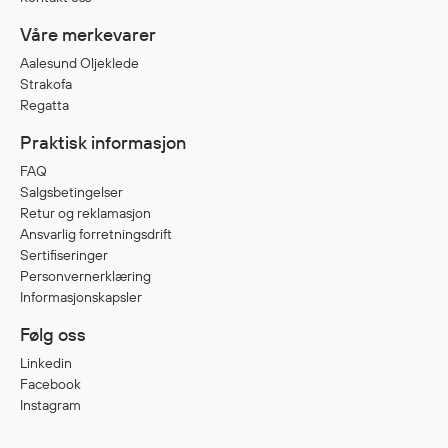
Egenskaper
Våre merkevarer
Ull
Aalesund Oljeklede
Flammehemmende
Strakofa
Synlighet
Regatta
Multinorm
Praktisk informasjon
Stretch
FAQ
Vanntett
Salgsbetingelser
Isolerende
Retur og reklamasjon
Ansvarlig forretningsdrift
Flyt
Sertifiseringer
Personvernerklæring
Informasjonskapsler
Fottøy
Følg oss
Vernesko
Linkedin
Fottøy uten vern
Facebook
Innleggssåler
Instagram
Tilbehør