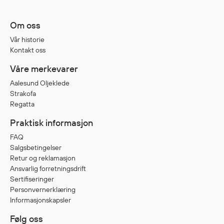
Egenskaper
Om oss
Ull
Flammehemmende
Vår historie
Kontakt oss
Synlighet
Multinorm
Våre merkevarer
Stretch
Aalesund Oljeklede
Vanntett
Strakofa
Regatta
Isolerende
Flyt
Praktisk informasjon
FAQ
Salgsbetingelser
Retur og reklamasjon
Fottøy
Ansvarlig forretningsdrift
Vernesko
Sertifiseringer
Fottøy uten vern
Personvernerklæring
Innleggssåler
Informasjonskapsler
Tilbehør
Følg oss