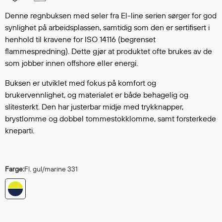
Hodevern
Førstehjelp
Denne regnbuksen med seler fra El-line serien sørger for god
synlighet på arbeidsplassen, samtidig som den er sertifisert i
Hørselvern
henhold til kravene for ISO 14116 (begrenset
Øye- og ansiktsvern
flammespredning). Dette gjør at produktet ofte brukes av de
Åndedrettsvern
som jobber innen offshore eller energi.
Fallsikring
Korttidsdresser
Buksen er utviklet med fokus på komfort og
brukervennlighet, og materialet er både behagelig og
Hansker
slitesterkt. Den har justerbar midje med trykknapper,
Sko
brystlomme og dobbel tommestokklomme, samt forsterkede
Hodelykter
kneparti.
Gassmålere
Farge:
Fl. gul/marine 331
Regnklær
Regnjakker
Anorakker
Forkle