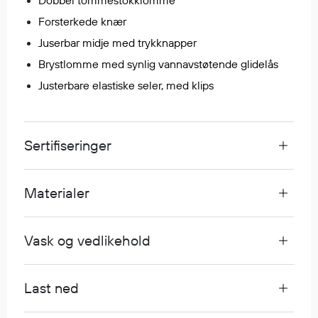
Dobbel tommestokklomme
Egenskaper
Forsterkede knær
Ull
Juserbar midje med trykknapper
Flammehemmende
Brystlomme med synlig vannavstøtende glidelås
Synlighet
Justerbare elastiske seler, med klips
Multinorm
Stretch
Vanntett
Sertifiseringer
Isolerende
Flyt
Materialer
Fottøy
Vask og vedlikehold
Vernesko
Fottøy uten vern
Innleggssåler
Last ned
Tilbehør