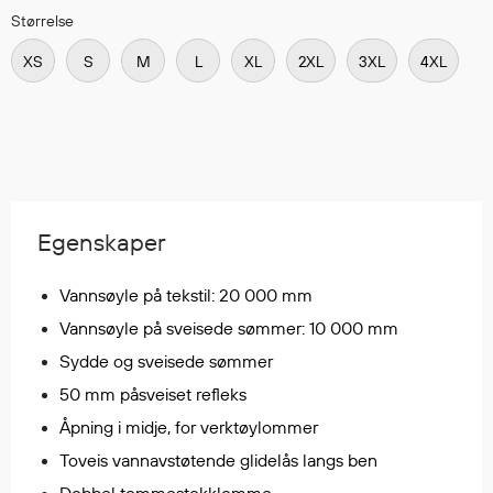
Regnfrakker
Størrelse
Bukser
XS
S
M
L
XL
2XL
3XL
4XL
Selebukser
Tilbehør
Flyt- og redningsprodukter
Flytevester
Egenskaper
Oppblåsbare vester
Redningsvester
Vannsøyle på tekstil: 20 000 mm
Hybridvester
Vannsøyle på sveisede sømmer: 10 000 mm
Flytejakker
Sydde og sveisede sømmer
Flytebukser
50 mm påsveiset refleks
Flytedrakter
Åpning i midje, for verktøylommer
Tilbehør og reservedeler
Toveis vannavstøtende glidelås langs ben