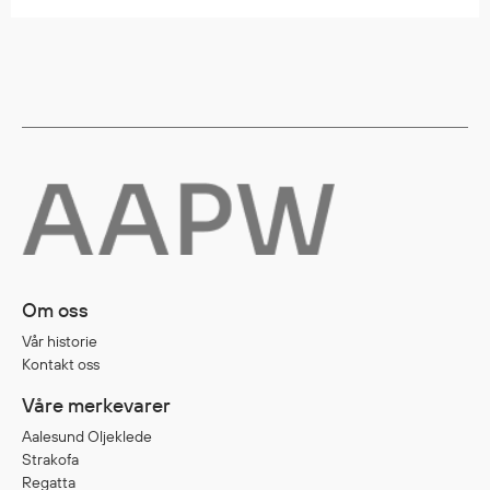
Diverse
Hode- og lommelykter
Sekker og bagger
Hygiene
Mygg- og flåttmiddel
Om oss
Vår historie
Kontakt oss
Våre merkevarer
Aalesund Oljeklede
Strakofa
Regatta