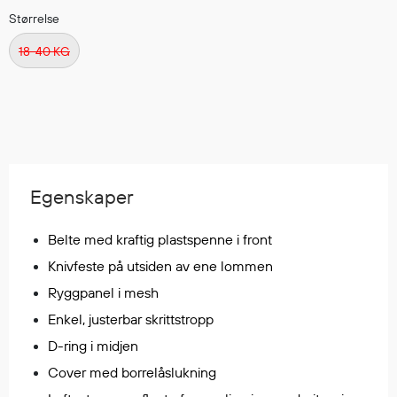
Regnfrakker
Størrelse
Bukser
18-40 KG
Selebukser
Tilbehør
Flyt- og redningsprodukter
Flytevester
Egenskaper
Oppblåsbare vester
Redningsvester
Belte med kraftig plastspenne i front
Hybridvester
Knivfeste på utsiden av ene lommen
Flytejakker
Ryggpanel i mesh
Flytebukser
Enkel, justerbar skrittstropp
Flytedrakter
D-ring i midjen
Tilbehør og reservedeler
Cover med borrelåslukning