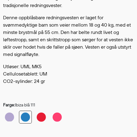
Hodevern
tradisjonelle redningsvester.
Førstehjelp
Denne oppblåsbare redningsvesten er laget for
Hørselvern
svømmedyktige barn som veier mellom 18 og 40 kg, med et
Øye- og ansiktsvern
minste brystmål på 55 cm. Den har belte rundt livet og
Åndedrettsvern
løftestropp, samt en skrittstropp som sørger for at vesten ikke
Fallsikring
sklir over hodet hvis de faller på sjøen. Vesten er også utstyrt
Korttidsdresser
med signalfløyte.
Hansker
Utløser: UML MK5
Sko
Cellulosetablett: UM
Hodelykter
CO2-sylinder: 24 gr
Gassmålere
Farge:
Ibiza blå 111
Regnklær
Regnjakker
Anorakker
Forkle