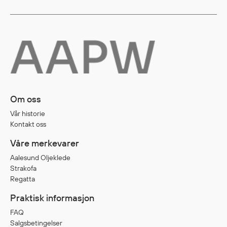
Diverse
Hode- og lommelykter
Sekker og bagger
Hygiene
Mygg- og flåttmiddel
Om oss
Vår historie
Kontakt oss
Våre merkevarer
Aalesund Oljeklede
Strakofa
Regatta
Praktisk informasjon
FAQ
Salgsbetingelser