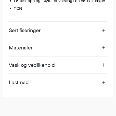
Løftestropp og fløyte for varsling i en nødssituasjon
Egenskaper
110N
Ull
Flammehemmende
Synlighet
Sertifiseringer
Multinorm
Stretch
Materialer
Vanntett
Isolerende
Flyt
Vask og vedlikehold
Last ned
Fottøy
Vernesko
Fottøy uten vern
Innleggssåler
Tilbehør