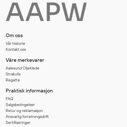
Diverse
Hode- og lommelykter
Sekker og bagger
Om oss
Hygiene
Vår historie
Mygg- og flåttmiddel
Kontakt oss
Våre merkevarer
Aalesund Oljeklede
Strakofa
Regatta
Praktisk informasjon
FAQ
Salgsbetingelser
Retur og reklamasjon
Ansvarlig forretningsdrift
Sertifiseringer