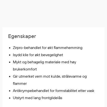
Regnfrakker
Bukser
Selebukser
Tilbehør
Egenskaper
Flyt- og redningsprodukter
Zirpro-behandlet for økt flammehemming
Flytevester
Oppblåsbare vester
Isydd kile for økt bevegelighet
Redningsvester
Mykt og behagelig materiale med høy
Hybridvester
brukerkomfort
Flytejakker
Gir utmerket vern mot kulde, strålevarme og
Flytebukser
flammer
Flytedrakter
Antikrympebehandlet for formstabilitet etter vask
Tilbehør og reservedeler
Utstyrt med lang frontglidelås