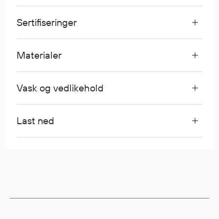
Egenskaper
Sertifiseringer
Ull
Flammehemmende
Synlighet
Materialer
Multinorm
Stretch
Vask og vedlikehold
Vanntett
Isolerende
Flyt
Last ned
Fottøy
Vernesko
Fottøy uten vern
Innleggssåler
Tilbehør