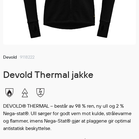
Jakker
med T
Anorakker
skjorte
Frakker
og trø
Mellomlag
Se fler
T-skjorter og gensere
saker
Vester
Bukser
Devold
9118222
Selebukser
Devold Thermal jakke
Kjeledresser
Shortser
Ull
Ryggsekker
DEVOLD® THERMAL – består av 98 % ren, ny ull og 2 %
Tilbehør
Nega-stat®. Ull sørger for godt vern mot kulde, strålevarme
og flammer, imens Nega-Stat® gjør at plaggene gir optimal
antistatisk beskyttelse.
Verneutstyr