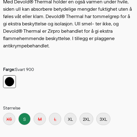
Hodevern
Med Devold® Thermal holder en også varmen under hvile,
siden ull kan absorbere betydelige mengder fuktighet uten å
Førstehjelp
føles våt eller klam. Devold® Thermal har tommelgrep for å
Hørselvern
gi ekstra beskyttelse og isolasjon. Ull smel- ter ikke, og
Øye- og ansiktsvern
Devold® Thermal er Zirpro behandlet for å gi ekstra
Åndedrettsvern
flammehemmende beskyttelse. I tillegg er plaggene
Fallsikring
antikrympebehandlet.
Korttidsdresser
Hansker
Sko
Farge:
Svart 900
Hodelykter
Gassmålere
Regnklær
Størrelse
Regnjakker
XS
S
M
L
XL
2XL
3XL
Anorakker
Forkle