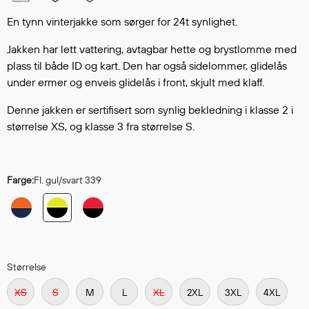
Hodevern
Førstehjelp
En tynn vinterjakke som sørger for 24t synlighet.
Hørselvern
Jakken har lett vattering, avtagbar hette og brystlomme med
Øye- og ansiktsvern
plass til både ID og kart. Den har også sidelommer, glidelås
Åndedrettsvern
under ermer og enveis glidelås i front, skjult med klaff.
Fallsikring
Denne jakken er sertifisert som synlig bekledning i klasse 2 i
Korttidsdresser
størrelse XS, og klasse 3 fra størrelse S.
Hansker
Sko
Hodelykter
Farge:
Fl. gul/svart 339
Gassmålere
Regnklær
Regnjakker
Størrelse
Anorakker
XS
S
M
L
XL
2XL
3XL
4XL
Forkle