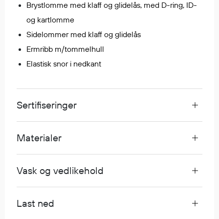
Brystlomme med klaff og glidelås, med D-ring, ID-
Egenskaper
og kartlomme
Ull
Sidelommer med klaff og glidelås
Flammehemmende
Ermribb m/tommelhull
Synlighet
Elastisk snor i nedkant
Multinorm
Stretch
Vanntett
Isolerende
Sertifiseringer
Flyt
Materialer
Fottøy
Vernesko
Vask og vedlikehold
Fottøy uten vern
Innleggssåler
Last ned
Tilbehør