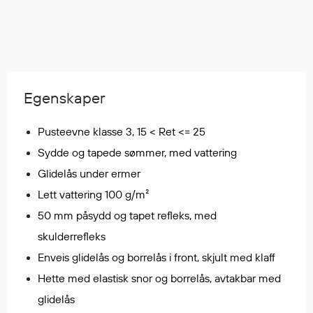
Regnfrakker
Bukser
Selebukser
Tilbehør
Egenskaper
Flyt- og redningsprodukter
Pusteevne klasse 3, 15 < Ret <= 25
Flytevester
Sydde og tapede sømmer, med vattering
Oppblåsbare vester
Glidelås under ermer
Redningsvester
Lett vattering 100 g/m²
Hybridvester
50 mm påsydd og tapet refleks, med
Flytejakker
Flytebukser
skulderrefleks
Flytedrakter
Enveis glidelås og borrelås i front, skjult med klaff
Tilbehør og reservedeler
Hette med elastisk snor og borrelås, avtakbar med
glidelås