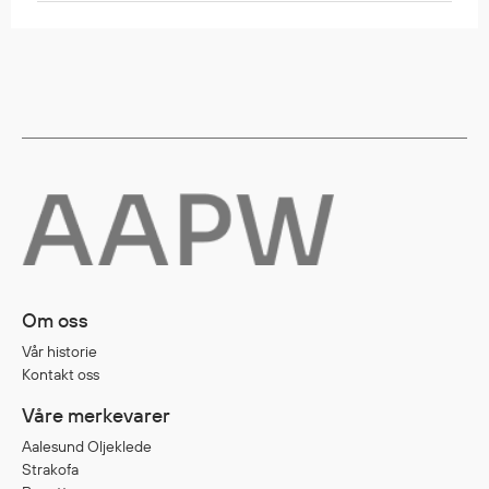
Diverse
Hode- og lommelykter
Sekker og bagger
Hygiene
Mygg- og flåttmiddel
Om oss
Vår historie
Kontakt oss
Våre merkevarer
Aalesund Oljeklede
Strakofa