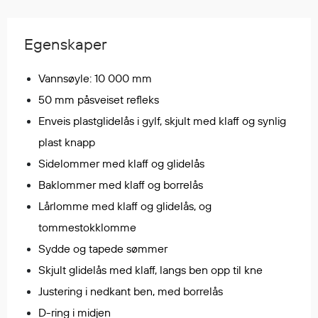
Regnfrakker
Bukser
Egenskaper
Selebukser
Tilbehør
Vannsøyle: 10 000 mm
50 mm påsveiset refleks
Enveis plastglidelås i gylf, skjult med klaff og synlig
Flyt- og redningsprodukter
plast knapp
Flytevester
Oppblåsbare vester
Sidelommer med klaff og glidelås
Redningsvester
Baklommer med klaff og borrelås
Hybridvester
Lårlomme med klaff og glidelås, og
Flytejakker
tommestokklomme
Flytebukser
Sydde og tapede sømmer
Flytedrakter
Skjult glidelås med klaff, langs ben opp til kne
Tilbehør og reservedeler
Justering i nedkant ben, med borrelås
D-ring i midjen