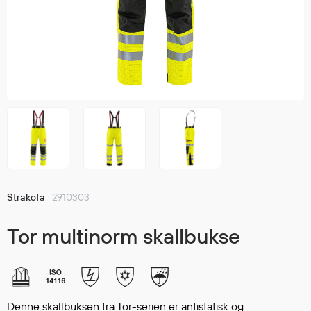
Jakker
med T
Anorakker
skjorte
Frakker
og trø
Mellomlag
Se fler
T-skjorter og gensere
saker
Vester
Bukser
Selebukser
Kjeledresser
Shortser
Strakofa
2910303
Ull
Ryggsekker
Tor multinorm skallbukse
Tilbehør
Verneutstyr
Denne skallbuksen fra Tor-serien er antistatisk og