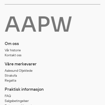
Diverse
Hode- og lommelykter
Sekker og bagger
Hygiene
Mygg- og flåttmiddel
Om oss
Vår historie
Kontakt oss
Våre merkevarer
Aalesund Oljeklede
Strakofa
Regatta
Praktisk informasjon
FAQ
Salgsbetingelser