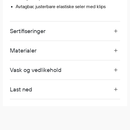
Egenskaper
Avtagbar, justerbare elastiske seler med klips
Ull
Flammehemmende
Synlighet
Sertifiseringer
Multinorm
Stretch
Materialer
Vanntett
Isolerende
Vask og vedlikehold
Flyt
Last ned
Fottøy
Vernesko
Fottøy uten vern
Innleggssåler
Tilbehør