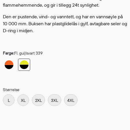
Hodevern
flammehemmende, og gir i tillegg 24t synlighet.
Førstehjelp
Den er pustende, vind- og vanntett, og har en vannsøyle på
Hørselvern
10 000 mm. Buksen har plastglidelås i gylf, avtagbare seler og
Øye- og ansiktsvern
D-ring i midjen.
Åndedrettsvern
Fallsikring
Korttidsdresser
Farge:
Fl. gul/svart 339
Hansker
Sko
Hodelykter
Gassmålere
Størrelse
L
XL
2XL
3XL
4XL
Regnklær
Regnjakker
Anorakker
Forkle