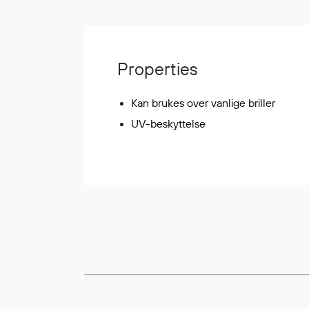
Korttidsdresser
Hansker
Sko
Properties
Hodelykter
Gassmålere
Kan brukes over vanlige briller
UV-beskyttelse
Regnklær
Regnjakker
Anorakker
Forkle
Regnfrakker
Bukser
Selebukser
Tilbehør