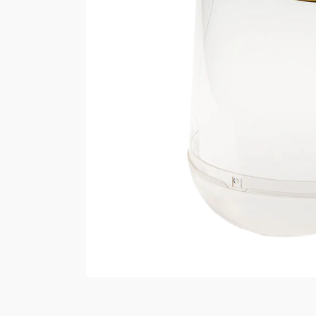
Vester
Bukser
Selebukser
Kjeledresser
Shortser
Ull
Ryggsekker
Tilbehør
Verneutstyr
Hodevern
Førstehjelp
Hørselvern
Øye- og ansiktsvern
Åndedrettsvern
Fallsikring