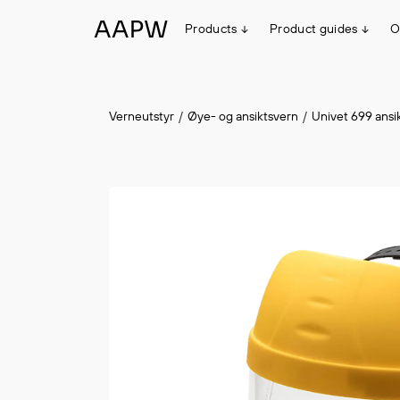
Products
Product guides
O
Egenskaper
Verneutstyr
Øye- og ansiktsvern
Univet 699 ansi
Multinorm
Synlighet
Vanntett
Alle produkter
Flyt
#ItemAdded
#ItemAdded
Stretch
Arbeidsklær
Hodeplagg
Jakker
Anorakker
Frakker
Mellomlag
T-skjorter og gensere