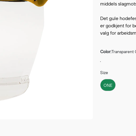
middels slagmot
Continue shopping
GO 
Det gule hodefest
er godkjent for b
valg for arbeidsm
Color:
Transparent
Size
ONE