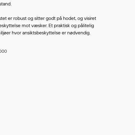
stand.
Continue shopping
TO WISHLIST
et er robust og sitter godt på hodet, og visiret
eskyttelse mot væsker. Et praktisk og pålitelig
iljøer hvor ansiktsbeskyttelse er nødvendig.
 000