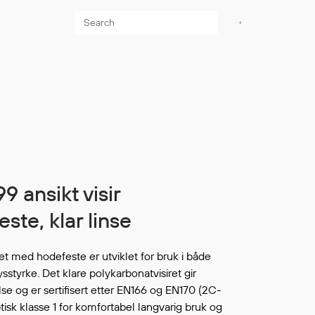
Aktuelt
Sikkerhet for dere
som jobber på sjøen
Møt oss på Nor-
Fishing 2026
Utvider Multi Shield
med T-skjorter og
ste, klar linse
trøyer
Se flere saker
ret med hodefeste er utviklet for bruk i både
ysstyrke. Det klare polykarbonatvisiret gir
e og er sertifisert etter EN166 og EN170 (2C-
optisk klasse 1 for komfortabel langvarig bruk og