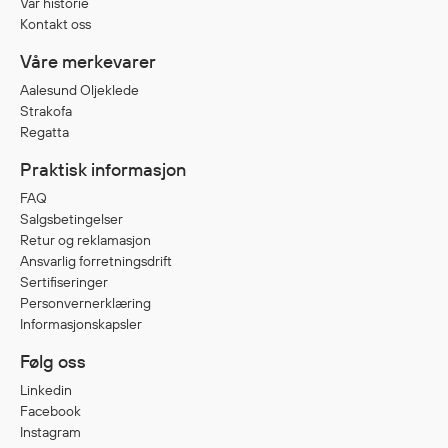
Vår historie
Egenskaper
Kontakt oss
Ull
Våre merkevarer
Flammehemmende
Aalesund Oljeklede
Synlighet
Strakofa
Multinorm
Regatta
Stretch
Praktisk informasjon
Vanntett
FAQ
Isolerende
Salgsbetingelser
Flyt
Retur og reklamasjon
Ansvarlig forretningsdrift
Sertifiseringer
Personvernerklæring
Fottøy
Informasjonskapsler
Vernesko
Følg oss
Fottøy uten vern
Linkedin
Innleggssåler
Facebook
Tilbehør
Instagram