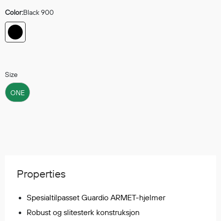
Hodevern
Color:
Black 900
Førstehjelp
Hørselvern
Øye- og ansiktsvern
Åndedrettsvern
Fallsikring
Size
Korttidsdresser
ONE
Hansker
Sko
Hodelykter
Gassmålere
Properties
Regnklær
Regnjakker
Spesialtilpasset Guardio ARMET-hjelmer
Anorakker
Robust og slitesterk konstruksjon
Forkle