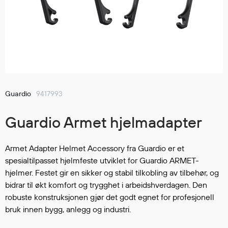
Jakker
med T
Anorakker
skjorte
Frakker
og trø
Mellomlag
Se fler
T-skjorter og gensere
saker
Vester
Bukser
Guardio
9417993
Selebukser
Guardio Armet hjelmadapter
Kjeledresser
Shortser
Ull
Armet Adapter Helmet Accessory fra Guardio er et
spesialtilpasset hjelmfeste utviklet for Guardio ARMET-
Ryggsekker
hjelmer. Festet gir en sikker og stabil tilkobling av tilbehør, og
Tilbehør
bidrar til økt komfort og trygghet i arbeidshverdagen. Den
robuste konstruksjonen gjør det godt egnet for profesjonell
bruk innen bygg, anlegg og industri.
Verneutstyr