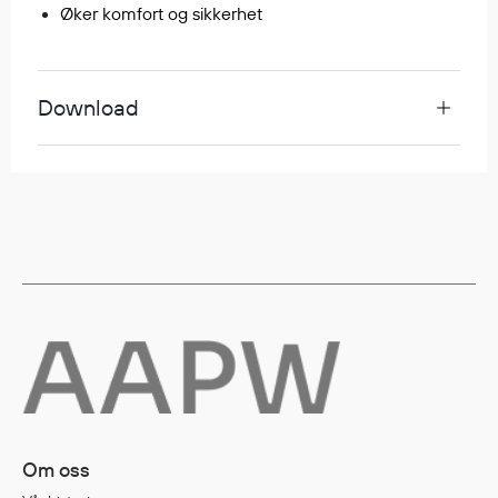
Øker komfort og sikkerhet
Regnfrakker
Bukser
Selebukser
Download
Tilbehør
Flyt- og redningsprodukter
Life jackets
Oppblåsbare vester
Redningsvester
Hybridvester
Flytejakker
Flytebukser
Flytedrakter
Tilbehør og reservedeler
Om oss