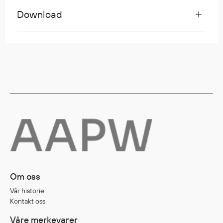
Egenskaper
Download
Ull
Flammehemmende
Synlighet
Multinorm
Stretch
Vanntett
Isolerende
Flyt
Fottøy
Vernesko
Om oss
Fottøy uten vern
Vår historie
Innleggssåler
Kontakt oss
Tilbehør
Våre merkevarer