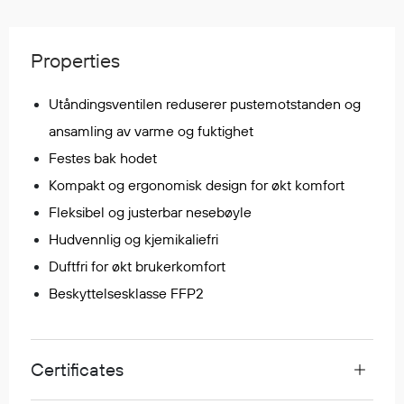
Regnfrakker
Bukser
Properties
Selebukser
Tilbehør
Utåndingsventilen reduserer pustemotstanden og
ansamling av varme og fuktighet
Flyt- og redningsprodukter
Festes bak hodet
Life jackets
Kompakt og ergonomisk design for økt komfort
Oppblåsbare vester
Fleksibel og justerbar nesebøyle
Redningsvester
Hudvennlig og kjemikaliefri
Hybridvester
Duftfri for økt brukerkomfort
Flytejakker
Beskyttelsesklasse FFP2
Flytebukser
Flytedrakter
Tilbehør og reservedeler
Certificates