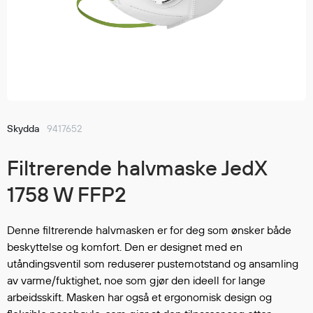
Jakker
med T
Anorakker
skjorte
Frakker
og trø
Mellomlag
Se fler
T-skjorter og gensere
saker
Vester
Bukser
Skydda
9417652
Selebukser
Filtrerende halvmaske JedX
Kjeledresser
Shortser
1758 W FFP2
Ull
Ryggsekker
Denne filtrerende halvmasken er for deg som ønsker både
Tilbehør
beskyttelse og komfort. Den er designet med en
utåndingsventil som reduserer pustemotstand og ansamling
av varme/fuktighet, noe som gjør den ideell for lange
Verneutstyr
arbeidsskift. Masken har også et ergonomisk design og