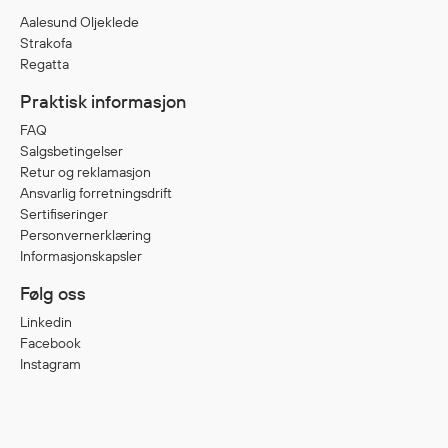
Aalesund Oljeklede
Strakofa
Diverse
Regatta
Hode- og lommelykter
Praktisk informasjon
Sekker og bagger
FAQ
Hygiene
Salgsbetingelser
Mygg- og flåttmiddel
Retur og reklamasjon
Ansvarlig forretningsdrift
Sertifiseringer
Personvernerklæring
Informasjonskapsler
Følg oss
Linkedin
Facebook
Instagram