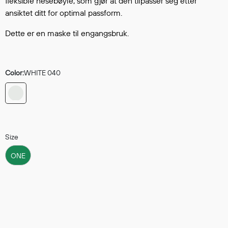
fleksible nesebøyle, som gjør at den tilpasser seg etter
Hodevern
ansiktet ditt for optimal passform.
Førstehjelp
Hørselvern
Dette er en maske til engangsbruk.
Øye- og ansiktsvern
Åndedrettsvern
Fallsikring
Color:
WHITE 040
Korttidsdresser
Hansker
Sko
Hodelykter
Size
Gassmålere
ONE
Regnklær
Regnjakker
Anorakker
Forkle