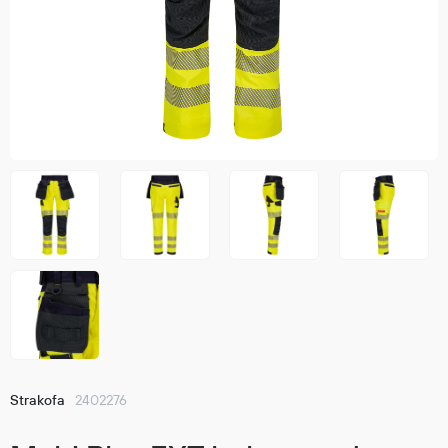
GO TO WISHLIST
Jakker
med T
Anorakker
skjorte
Frakker
og trø
Mellomlag
Se fler
T-skjorter og gensere
saker
Vester
Bukser
Selebukser
Kjeledresser
Shortser
Ull
Ryggsekker
Tilbehør
Strakofa
2402276
Verneutstyr