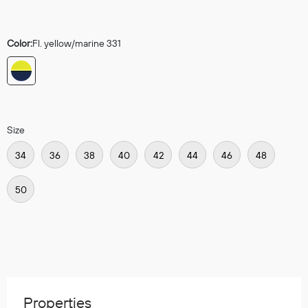
Regnfrakker
Bukser
Color:
Fl. yellow/marine 331
Selebukser
Tilbehør
Flyt- og redningsprodukter
Size
Life jackets
34
36
38
40
42
44
46
48
Oppblåsbare vester
Redningsvester
50
Hybridvester
Flytejakker
Flytebukser
Flytedrakter
Tilbehør og reservedeler
Properties