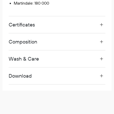
Martindale: 180 000
Diverse
Hode- og lommelykter
Certificates
Sekker og bagger
Hygiene
Composition
Mygg- og flåttmiddel
Wash & Care
Download