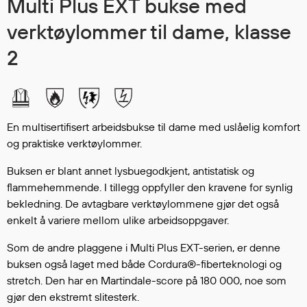
Multi Plus EXT bukse med
Hodevern
Førstehjelp
verktøylommer til dame, klasse
Hørselvern
2
Øye- og ansiktsvern
Åndedrettsvern
Fallsikring
Korttidsdresser
En multisertifisert arbeidsbukse til dame med uslåelig komfort
Hansker
og praktiske verktøylommer.
Sko
Hodelykter
Buksen er blant annet lysbuegodkjent, antistatisk og
flammehemmende. I tillegg oppfyller den kravene for synlig
Gassmålere
bekledning. De avtagbare verktøylommene gjør det også
enkelt å variere mellom ulike arbeidsoppgaver.
Regnklær
Som de andre plaggene i Multi Plus EXT-serien, er denne
Regnjakker
buksen også laget med både Cordura®-fiberteknologi og
Anorakker
stretch. Den har en Martindale-score på 180 000, noe som
gjør den ekstremt slitesterk.
Forkle