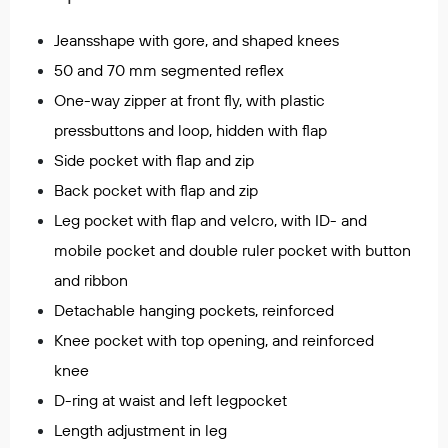
Egenskaper
Jeansshape with gore, and shaped knees
Ull
50 and 70 mm segmented reflex
Flammehemmende
One-way zipper at front fly, with plastic
Synlighet
pressbuttons and loop, hidden with flap
Multinorm
Stretch
Side pocket with flap and zip
Vanntett
Back pocket with flap and zip
Isolerende
Leg pocket with flap and velcro, with ID- and
Flyt
mobile pocket and double ruler pocket with button
and ribbon
Detachable hanging pockets, reinforced
Fottøy
Knee pocket with top opening, and reinforced
Vernesko
knee
Fottøy uten vern
Innleggssåler
D-ring at waist and left legpocket
Tilbehør
Length adjustment in leg