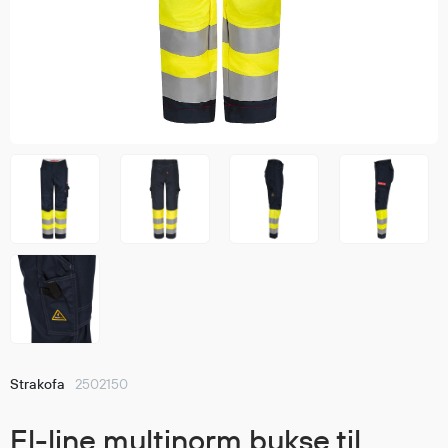
Jakker
med T
Anorakker
skjorte
Frakker
og trø
Mellomlag
Se fler
T-skjorter og gensere
saker
Vester
Bukser
Selebukser
Kjeledresser
Shortser
Ull
Ryggsekker
Tilbehør
Strakofa
2502150
Verneutstyr
El-line multinorm bukse til