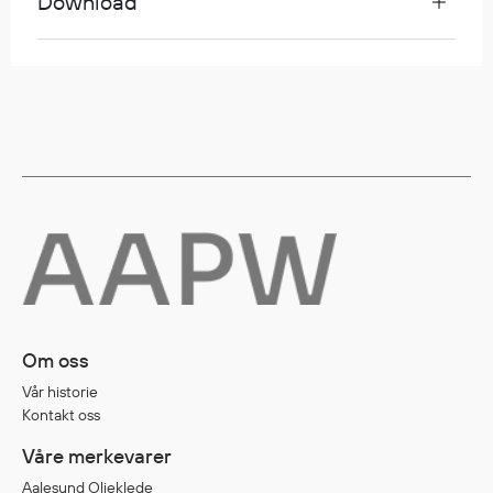
Download
Diverse
Hode- og lommelykter
Sekker og bagger
Hygiene
Mygg- og flåttmiddel
Om oss
Vår historie
Kontakt oss
Våre merkevarer
Aalesund Oljeklede