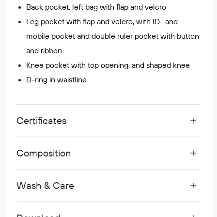
Back pocket, left bag with flap and velcro
Egenskaper
Leg pocket with flap and velcro, with ID- and
Ull
mobile pocket and double ruler pocket with button
Flammehemmende
Synlighet
and ribbon
Multinorm
Knee pocket with top opening, and shaped knee
Stretch
D-ring in waistline
Vanntett
Isolerende
Flyt
Certificates
Composition
Fottøy
Vernesko
Fottøy uten vern
Wash & Care
Innleggssåler
Tilbehør