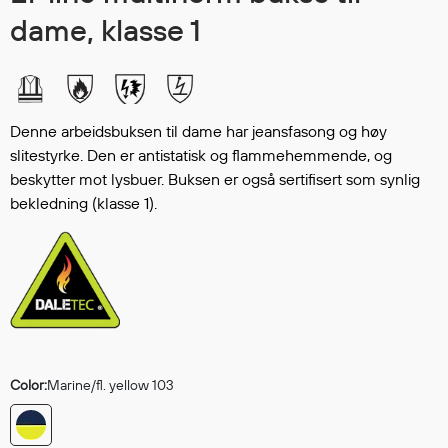
Hodevern
dame, klasse 1
Førstehjelp
Hørselvern
Øye- og ansiktsvern
Åndedrettsvern
Denne arbeidsbuksen til dame har jeansfasong og høy
Fallsikring
slitestyrke. Den er antistatisk og flammehemmende, og
Korttidsdresser
beskytter mot lysbuer. Buksen er også sertifisert som synlig
Hansker
bekledning (klasse 1).
Sko
Hodelykter
Gassmålere
Regnklær
Regnjakker
Color:
Marine/fl. yellow 103
Anorakker
Forkle