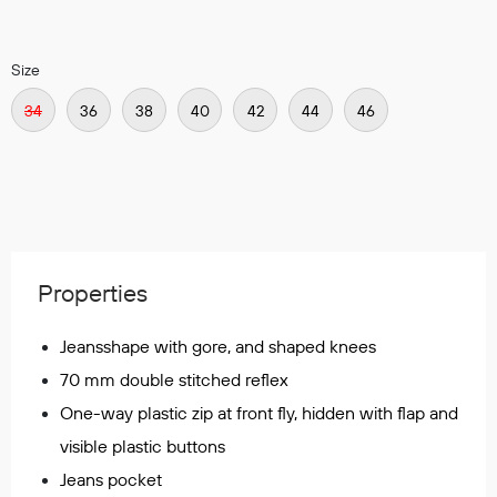
Regnfrakker
Bukser
Size
Selebukser
Tilbehør
34
36
38
40
42
44
46
Flyt- og redningsprodukter
Life jackets
Oppblåsbare vester
Redningsvester
Properties
Hybridvester
Flytejakker
Jeansshape with gore, and shaped knees
Flytebukser
70 mm double stitched reflex
Flytedrakter
One-way plastic zip at front fly, hidden with flap and
Tilbehør og reservedeler
visible plastic buttons
Jeans pocket