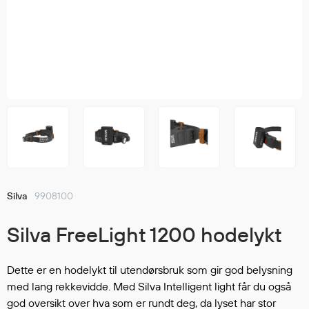
Jakker
med T
Anorakker
skjorte
Frakker
og trø
Mellomlag
Se fler
T-skjorter og gensere
saker
Vester
Bukser
Selebukser
Kjeledresser
Shortser
Silva
9908100
Ull
Ryggsekker
Silva FreeLight 1200 hodelykt
Tilbehør
Dette er en hodelykt til utendørsbruk som gir god belysning
med lang rekkevidde. Med Silva Intelligent light får du også
Verneutstyr
god oversikt over hva som er rundt deg, da lyset har stor