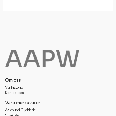
Egenskaper
Ull
Flammehemmende
Synlighet
Multinorm
Stretch
Vanntett
Isolerende
Flyt
Om oss
Fottøy
Vår historie
Vernesko
Kontakt oss
Fottøy uten vern
Våre merkevarer
Innleggssåler
Aalesund Oljeklede
Tilbehør
Strakofa