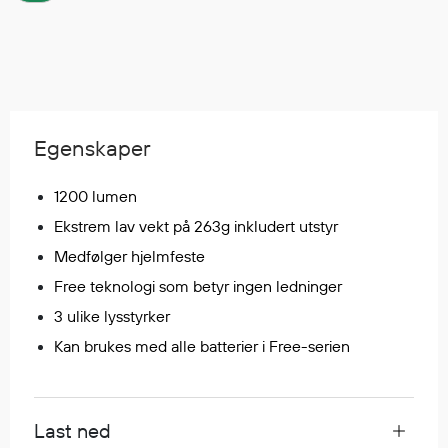
Regnfrakker
Bukser
Selebukser
Tilbehør
Egenskaper
Flyt- og redningsprodukter
1200 lumen
Flytevester
Ekstrem lav vekt på 263g inkludert utstyr
Oppblåsbare vester
Redningsvester
Medfølger hjelmfeste
Hybridvester
Free teknologi som betyr ingen ledninger
Flytejakker
3 ulike lysstyrker
Flytebukser
Kan brukes med alle batterier i Free-serien
Flytedrakter
Tilbehør og reservedeler
Last ned