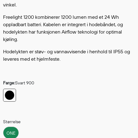
Hodevern
vinkel.
Førstehjelp
Freelight 1200 kombinerer 1200 lumen med et 24 Wh
Hørselvern
oppladbart batteri. Kabelen er integrert i hodebåndet, og
Øye- og ansiktsvern
hodelykten har funksjonen Airflow teknologi for optimal
Åndedrettsvern
kjøling.
Fallsikring
Korttidsdresser
Hodelykten er støv- og vannavvisende i henhold til IP55 og
leveres med et hjelmfeste.
Hansker
Sko
Hodelykter
Farge:
Svart 900
Gassmålere
Regnklær
Regnjakker
Størrelse
Anorakker
ONE
Forkle