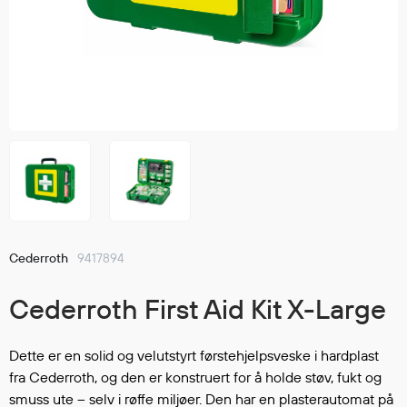
Jakker
med T
Anorakker
skjorte
Frakker
og trø
Mellomlag
Se fler
T-skjorter og gensere
saker
Vester
Bukser
Selebukser
Kjeledresser
Shortser
Cederroth
9417894
Ull
Ryggsekker
Cederroth First Aid Kit X-Large
Tilbehør
Dette er en solid og velutstyrt førstehjelpsveske i hardplast
fra Cederroth, og den er konstruert for å holde støv, fukt og
Verneutstyr
smuss ute – selv i røffe miljøer. Den har en plasterautomat på