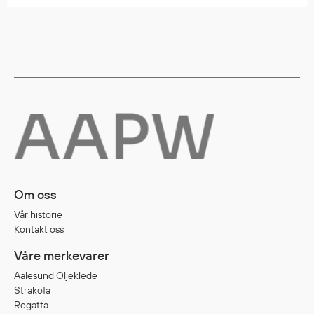
Egenskaper
Ull
Flammehemmende
Synlighet
Multinorm
Stretch
Vanntett
Isolerende
Flyt
Om oss
Vår historie
Fottøy
Kontakt oss
Vernesko
Våre merkevarer
Fottøy uten vern
Aalesund Oljeklede
Innleggssåler
Strakofa
Tilbehør
Regatta