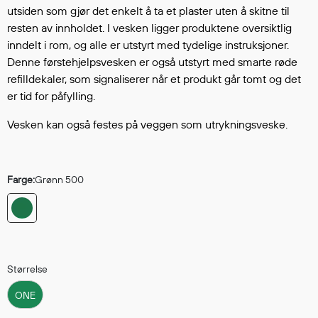
Hodevern
utsiden som gjør det enkelt å ta et plaster uten å skitne til
Førstehjelp
resten av innholdet. I vesken ligger produktene oversiktlig
Hørselvern
inndelt i rom, og alle er utstyrt med tydelige instruksjoner.
Øye- og ansiktsvern
Denne førstehjelpsvesken er også utstyrt med smarte røde
refilldekaler, som signaliserer når et produkt går tomt og det
Åndedrettsvern
er tid for påfylling.
Fallsikring
Korttidsdresser
Vesken kan også festes på veggen som utrykningsveske.
Hansker
Sko
Hodelykter
Farge:
Grønn 500
Gassmålere
Regnklær
Størrelse
Regnjakker
Anorakker
ONE
Forkle