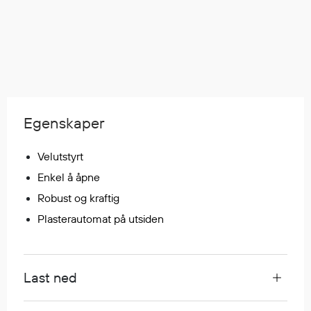
Regnfrakker
Bukser
Selebukser
Tilbehør
Egenskaper
Flyt- og redningsprodukter
Flytevester
Velutstyrt
Oppblåsbare vester
Enkel å åpne
Redningsvester
Hybridvester
Robust og kraftig
Flytejakker
Plasterautomat på utsiden
Flytebukser
Flytedrakter
Tilbehør og reservedeler
Last ned