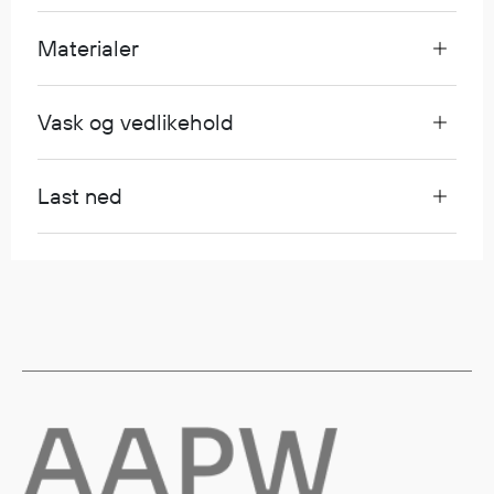
Egenskaper
Materialer
Ull
Flammehemmende
Synlighet
Vask og vedlikehold
Multinorm
Stretch
Last ned
Vanntett
Isolerende
Flyt
Fottøy
Vernesko
Fottøy uten vern
Innleggssåler
Tilbehør