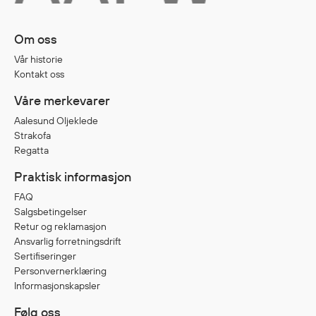
Om oss
Diverse
Vår historie
Hode- og lommelykter
Kontakt oss
Sekker og bagger
Hygiene
Våre merkevarer
Mygg- og flåttmiddel
Aalesund Oljeklede
Strakofa
Regatta
Praktisk informasjon
FAQ
Salgsbetingelser
Retur og reklamasjon
Ansvarlig forretningsdrift
Sertifiseringer
Personvernerklæring
Informasjonskapsler
Følg oss