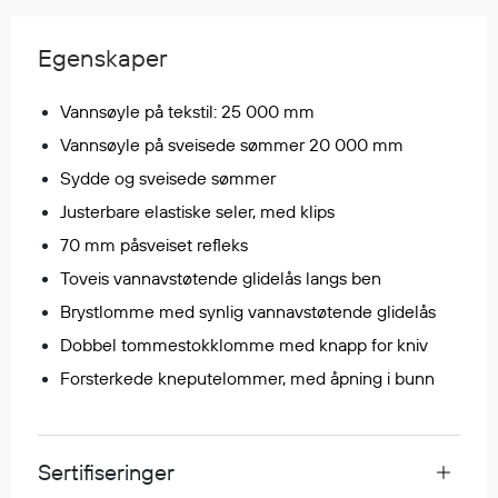
Regnfrakker
Bukser
Egenskaper
Selebukser
Tilbehør
Vannsøyle på tekstil: 25 000 mm
Vannsøyle på sveisede sømmer 20 000 mm
Sydde og sveisede sømmer
Flyt- og redningsprodukter
Justerbare elastiske seler, med klips
Flytevester
70 mm påsveiset refleks
Oppblåsbare vester
Toveis vannavstøtende glidelås langs ben
Redningsvester
Brystlomme med synlig vannavstøtende glidelås
Hybridvester
Flytejakker
Dobbel tommestokklomme med knapp for kniv
Flytebukser
Forsterkede kneputelommer, med åpning i bunn
Flytedrakter
Tilbehør og reservedeler
Sertifiseringer