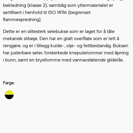
Hodevern
bekledning (klasse 2), samtidig som yttermaterialet er
Førstehjelp
sertifisert i henhold til ISO 14116 (begrenset
Hørselvern
flammespredning).
Øye- og ansiktsvern
Dette er en slitesterk selebukse som er laget for å tåle
Åndedrettsvern
mekanisk slitasje. Den har en glatt overflate som er lett å
Fallsikring
rengjøre, og er i tillegg kulde-, olje- og fettbestandig. Buksen
Korttidsdresser
har justerbare seler, forsterkede kneputelommer med åpning
Hansker
i bunn, samt en brystlomme med vannavstøtende glidelås.
Sko
Hodelykter
Gassmålere
Farge:
Regnklær
Regnjakker
Anorakker
Forkle