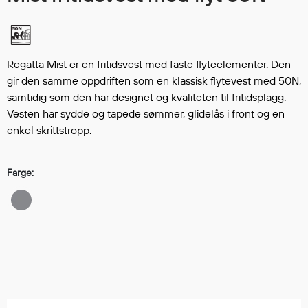
Hodevern
Førstehjelp
Hørselvern
Øye- og ansiktsvern
Regatta Mist er en fritidsvest med faste flyteelementer. Den
Åndedrettsvern
gir den samme oppdriften som en klassisk flytevest med 50N,
Fallsikring
samtidig som den har designet og kvaliteten til fritidsplagg.
Vesten har sydde og tapede sømmer, glidelås i front og en
Korttidsdresser
enkel skrittstropp.
Hansker
Sko
Hodelykter
Farge:
Gassmålere
Regnklær
Regnjakker
Anorakker
Forkle