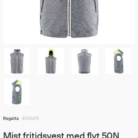
Jakker
med T
Anorakker
skjorte
Frakker
og trø
Mellomlag
Se fler
T-skjorter og gensere
saker
Vester
Bukser
Selebukser
Kjeledresser
Shortser
Ull
Ryggsekker
Tilbehør
Regatta
4504678
Verneutstyr
Mist fritidsvest med flyt 50N