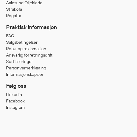
Aalesund Oljeklede
Strakofa
Regatta
Diverse
Hode- og lommelykter
Praktisk informasjon
Sekker og bagger
FAQ
Salgsbetingelser
Hygiene
Retur og reklamasjon
Mygg- og flåttmiddel
Ansvarlig forretningsdrift
Sertifiseringer
Personvernerklæring
Informasjonskapsler
Følg oss
Linkedin
Facebook
Instagram