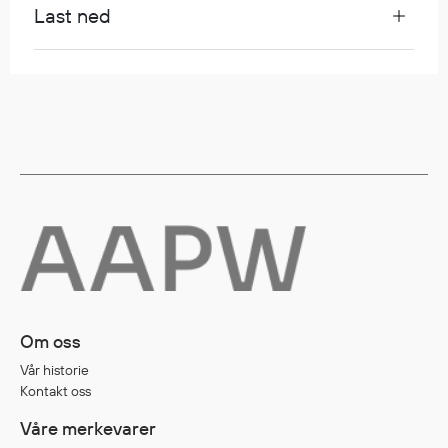
Last ned
Egenskaper
Ull
Flammehemmende
Synlighet
Multinorm
Stretch
Vanntett
Isolerende
Flyt
Fottøy
Om oss
Vernesko
Vår historie
Fottøy uten vern
Kontakt oss
Innleggssåler
Tilbehør
Våre merkevarer