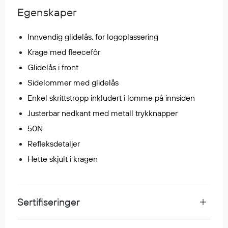
Regnfrakker
Egenskaper
Bukser
Selebukser
Innvendig glidelås, for logoplassering
Tilbehør
Krage med fleecefôr
Glidelås i front
Sidelommer med glidelås
Flyt- og redningsprodukter
Enkel skrittstropp inkludert i lomme på innsiden
Flytevester
Justerbar nedkant med metall trykknapper
Oppblåsbare vester
50N
Redningsvester
Refleksdetaljer
Hybridvester
Flytejakker
Hette skjult i kragen
Flytebukser
Flytedrakter
Tilbehør og reservedeler
Sertifiseringer