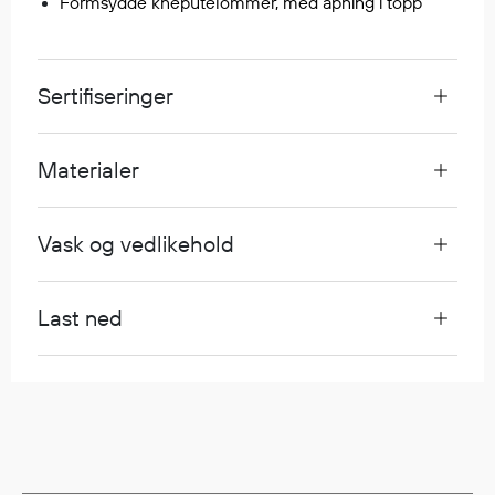
Formsydde kneputelommer, med åpning i topp
Egenskaper
Ull
Flammehemmende
Sertifiseringer
Synlighet
Multinorm
Materialer
Stretch
Vanntett
Isolerende
Vask og vedlikehold
Flyt
Last ned
Fottøy
Vernesko
Fottøy uten vern
Innleggssåler
Tilbehør