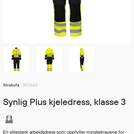
Jakker
med T
Anorakker
skjorte
Frakker
og trø
Mellomlag
Se fler
T-skjorter og gensere
saker
Vester
Bukser
Selebukser
Kjeledresser
Shortser
Strakofa
2812665
Ull
Ryggsekker
Synlig Plus kjeledress, klasse 3
Tilbehør
Verneutstyr
En slitesterk arbeidsdress som oppfyller minstekravene for