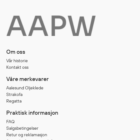
Diverse
Hode- og lommelykter
Sekker og bagger
Hygiene
Om oss
Mygg- og flåttmiddel
Vår historie
Kontakt oss
Våre merkevarer
Aalesund Oljeklede
Strakofa
Regatta
Praktisk informasjon
FAQ
Salgsbetingelser
Retur og reklamasjon