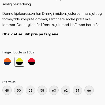
Hodevern
synlig bekledning.
Førstehjelp
Denne kjeledressen har D-ring i midjen, justerbar mansjett og
Hørselvern
formsydde kneputelommer, samt flere andre praktiske
Øye- og ansiktsvern
lommer. Det er glidelås i front, skjult med klaff med borrelås.
Åndedrettsvern
Fallsikring
Obs: det er ulik pris på fargene.
Korttidsdresser
Hansker
Sko
Farge:
Fl. gul/svart 339
Hodelykter
Gassmålere
Størrelse
Regnklær
Regnjakker
48
50
56
58
60
62
64
66
Anorakker
Forkle