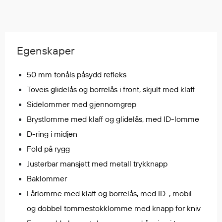
Regnfrakker
Bukser
Selebukser
Tilbehør
Egenskaper
50 mm tonåls påsydd refleks
Flyt- og redningsprodukter
Toveis glidelås og borrelås i front, skjult med klaff
Flytevester
Sidelommer med gjennomgrep
Oppblåsbare vester
Brystlomme med klaff og glidelås, med ID-lomme
Redningsvester
D-ring i midjen
Hybridvester
Fold på rygg
Flytejakker
Justerbar mansjett med metall trykknapp
Flytebukser
Baklommer
Flytedrakter
Lårlomme med klaff og borrelås, med ID-, mobil-
Tilbehør og reservedeler
og dobbel tommestokklomme med knapp for kniv