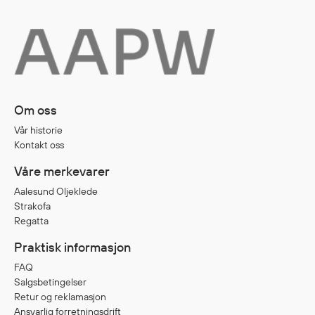
Egenskaper
Ull
Flammehemmende
Synlighet
Multinorm
Om oss
Stretch
Vanntett
Vår historie
Kontakt oss
Isolerende
Flyt
Våre merkevarer
Aalesund Oljeklede
Strakofa
Regatta
Fottøy
Vernesko
Praktisk informasjon
Fottøy uten vern
FAQ
Innleggssåler
Salgsbetingelser
Retur og reklamasjon
Tilbehør
Ansvarlig forretningsdrift