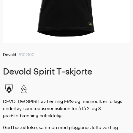
Jakker
med T
Anorakker
skjorte
Frakker
og trø
Mellomlag
Se fler
T-skjorter og gensere
saker
Vester
Bukser
Devold
9102100
Selebukser
Devold Spirit T-skjorte
Kjeledresser
Shortser
Ull
Ryggsekker
DEVOLD® SPIRIT av Lenzing FR® og merinoull, er to lags
Tilbehør
undertøy, som reduserer risikoen for å få 2. og 3.
gradsforbrenning betraktelig.
Verneutstyr
God beskyttelse, sammen med plaggenes lette vekt og