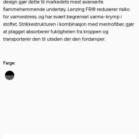
Hodevern
design gjør dette til markedets mest avanserte
flammehemmende undertøy. Lenzing FR® reduserer risiko
Førstehjelp
for varmestress, og har svært begrenset varme-krymp i
Hørselvern
stoffet. Strikkestrukturen i kombinasjon med merinofiber, gjør
Øye- og ansiktsvern
at plagget absorberer fuktigheten fra kroppen og
Åndedrettsvern
transporterer den til utsiden der den fordamper.
Fallsikring
Korttidsdresser
Hansker
Farge:
Sko
Hodelykter
Gassmålere
Regnklær
Regnjakker
Anorakker
Forkle