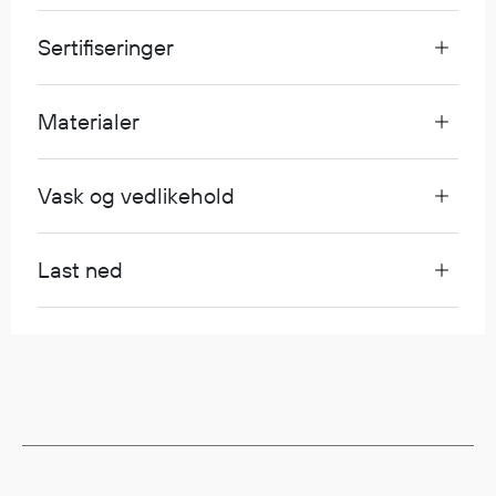
Egenskaper
Sertifiseringer
Ull
Flammehemmende
Synlighet
Materialer
Multinorm
Stretch
Vask og vedlikehold
Vanntett
Isolerende
Flyt
Last ned
Fottøy
Vernesko
Fottøy uten vern
Innleggssåler
Tilbehør