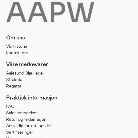
Diverse
Hode- og lommelykter
Sekker og bagger
Om oss
Hygiene
Vår historie
Mygg- og flåttmiddel
Kontakt oss
Våre merkevarer
Aalesund Oljeklede
Strakofa
Regatta
Praktisk informasjon
FAQ
Salgsbetingelser
Retur og reklamasjon
Ansvarlig forretningsdrift
Sertifiseringer