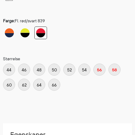
Hodevern
Førstehjelp
Hørselvern
Farge:
Fl. rød/svart 839
Øye- og ansiktsvern
Åndedrettsvern
Fallsikring
Korttidsdresser
Hansker
Størrelse
Sko
44
46
48
50
52
54
56
58
Hodelykter
Gassmålere
60
62
64
66
Regnklær
Regnjakker
Anorakker
Forkle
Egenskaper