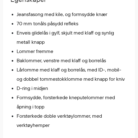
Regnfrakker
Bukser
Jeansfasong med kile, og formsydde knær
Selebukser
70 mm tonåls påsydd refleks
Tilbehør
Enveis glidelås i gylf, skjult med klaff og synlig
metall knapp
Lommer fremme
Flyt- og redningsprodukter
Baklommer, venstre med klaff og borrelås
Flytevester
Lårlomme med klaff og borrelås, med ID-, mobil-
Oppblåsbare vester
Redningsvester
og dobbel tommestokklomme med knapp for kniv
Hybridvester
D-ring i midjen
Flytejakker
Formsydde, forsterkede kneputelommer med
Flytebukser
åpning i topp
Flytedrakter
Forsterkede doble verktøylommer, med
Tilbehør og reservedeler
verktøyhemper