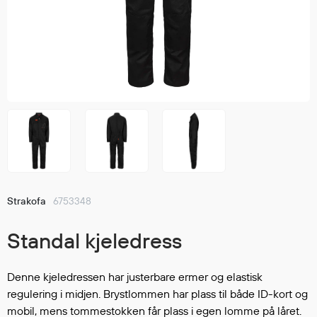
Jakker
med T
Anorakker
skjorte
Frakker
og trø
Mellomlag
Se fler
T-skjorter og gensere
saker
Vester
Bukser
Selebukser
Kjeledresser
Shortser
Strakofa
6753348
Ull
Ryggsekker
Standal kjeledress
Tilbehør
Denne kjeledressen har justerbare ermer og elastisk
regulering i midjen. Brystlommen har plass til både ID-kort og
Verneutstyr
mobil, mens tommestokken får plass i egen lomme på låret.