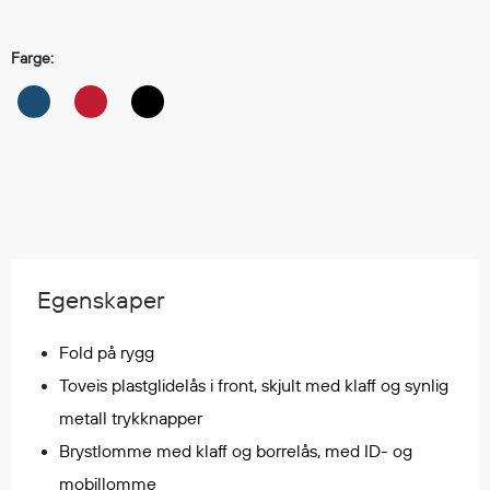
Hodevern
Førstehjelp
Farge:
Hørselvern
Øye- og ansiktsvern
Åndedrettsvern
Fallsikring
Korttidsdresser
Hansker
Sko
Hodelykter
Egenskaper
Gassmålere
Fold på rygg
Toveis plastglidelås i front, skjult med klaff og synlig
Regnklær
Regnjakker
metall trykknapper
Anorakker
Brystlomme med klaff og borrelås, med ID- og
Forkle
mobillomme