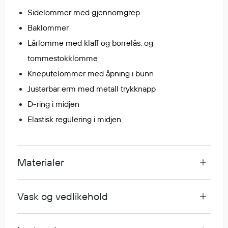
Regnfrakker
Sidelommer med gjennomgrep
Bukser
Baklommer
Selebukser
Lårlomme med klaff og borrelås, og
Tilbehør
tommestokklomme
Kneputelommer med åpning i bunn
Flyt- og redningsprodukter
Justerbar erm med metall trykknapp
Flytevester
D-ring i midjen
Oppblåsbare vester
Elastisk regulering i midjen
Redningsvester
Hybridvester
Flytejakker
Materialer
Flytebukser
Flytedrakter
Vask og vedlikehold
Tilbehør og reservedeler