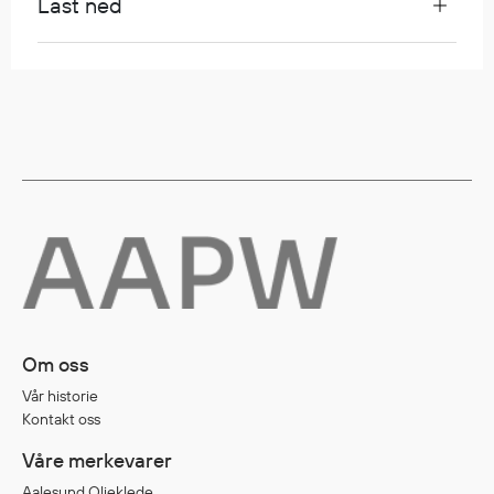
Last ned
Egenskaper
Ull
Flammehemmende
Synlighet
Multinorm
Stretch
Vanntett
Isolerende
Flyt
Fottøy
Om oss
Vernesko
Vår historie
Fottøy uten vern
Kontakt oss
Innleggssåler
Våre merkevarer
Tilbehør
Aalesund Oljeklede