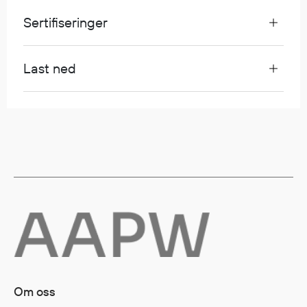
Regnfrakker
Sertifiseringer
Bukser
Selebukser
Tilbehør
Last ned
Flyt- og redningsprodukter
Flytevester
Oppblåsbare vester
Redningsvester
Hybridvester
Flytejakker
Flytebukser
Flytedrakter
Tilbehør og reservedeler
Om oss