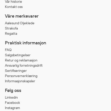
Vår historie
Egenskaper
Kontakt oss
Ull
Våre merkevarer
Flammehemmende
Aalesund Oljeklede
Synlighet
Strakofa
Multinorm
Regatta
Stretch
Praktisk informasjon
Vanntett
FAQ
Isolerende
Salgsbetingelser
Flyt
Retur og reklamasjon
Ansvarlig forretningsdrift
Sertifiseringer
Personvernerklæring
Fottøy
Informasjonskapsler
Vernesko
Følg oss
Fottøy uten vern
Linkedin
Innleggssåler
Facebook
Tilbehør
Instagram