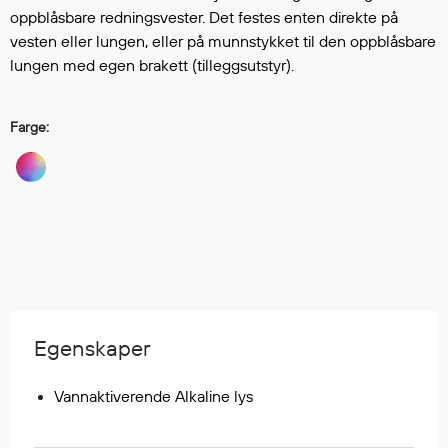
Hodevern
oppblåsbare redningsvester. Det festes enten direkte på
Førstehjelp
vesten eller lungen, eller på munnstykket til den oppblåsbare
Hørselvern
lungen med egen brakett (tilleggsutstyr).
Øye- og ansiktsvern
Åndedrettsvern
Farge:
Fallsikring
Korttidsdresser
Hansker
Sko
Hodelykter
Gassmålere
Egenskaper
Regnklær
Regnjakker
Vannaktiverende Alkaline lys
Anorakker
Forkle