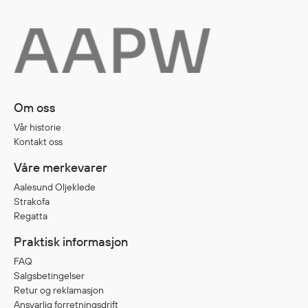
Egenskaper
Ull
Flammehemmende
Synlighet
Multinorm
Om oss
Stretch
Vanntett
Vår historie
Kontakt oss
Isolerende
Flyt
Våre merkevarer
Aalesund Oljeklede
Strakofa
Regatta
Fottøy
Vernesko
Praktisk informasjon
Fottøy uten vern
FAQ
Innleggssåler
Salgsbetingelser
Retur og reklamasjon
Tilbehør
Ansvarlig forretningsdrift