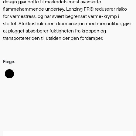
Hodevern
design gjør dette til markedets mest avanserte
flammehemmende undertøy. Lenzing FR® reduserer risiko
Førstehjelp
for varmestress, og har svært begrenset varme-krymp i
Hørselvern
stoffet. Strikkestrukturen i kombinasjon med merinofiber, gjør
Øye- og ansiktsvern
at plagget absorberer fuktigheten fra kroppen og
Åndedrettsvern
transporterer den til utsiden der den fordamper.
Fallsikring
Korttidsdresser
Hansker
Farge:
Sko
Hodelykter
Gassmålere
Regnklær
Regnjakker
Anorakker
Forkle