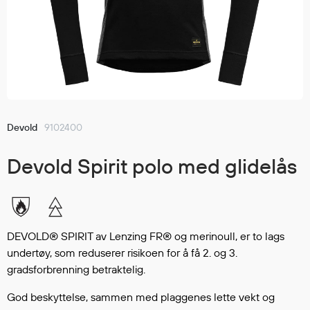
Jakker
med T
Anorakker
skjorte
Frakker
og trø
Mellomlag
Se fler
T-skjorter og gensere
saker
Vester
Bukser
Devold
9102400
Selebukser
Devold Spirit polo med glidelås
Kjeledresser
Shortser
Ull
Ryggsekker
DEVOLD® SPIRIT av Lenzing FR® og merinoull, er to lags
Tilbehør
undertøy, som reduserer risikoen for å få 2. og 3.
gradsforbrenning betraktelig.
Verneutstyr
God beskyttelse, sammen med plaggenes lette vekt og