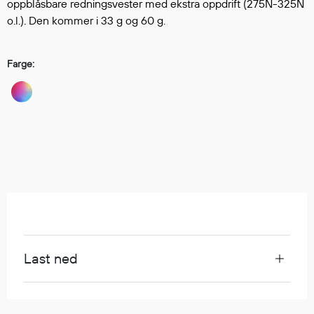
Hodevern
oppblåsbare redningsvester med ekstra oppdrift (275N-325N
o.l.). Den kommer i 33 g og 60 g.
Førstehjelp
Hørselvern
Øye- og ansiktsvern
Farge:
Åndedrettsvern
Fallsikring
Korttidsdresser
Hansker
Sko
Hodelykter
Gassmålere
Regnklær
Last ned
Regnjakker
Anorakker
Forkle