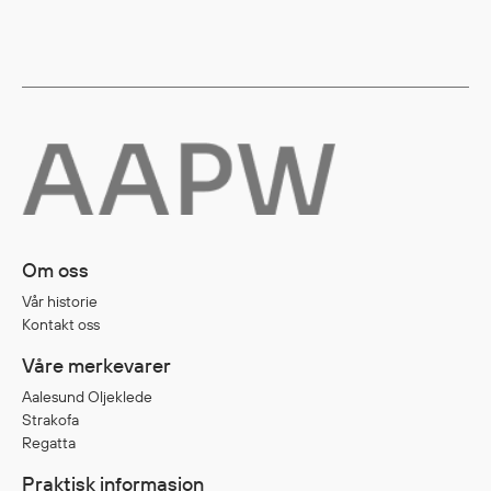
Regnfrakker
Bukser
Selebukser
Tilbehør
Flyt- og redningsprodukter
Flytevester
Oppblåsbare vester
Om oss
Redningsvester
Vår historie
Hybridvester
Kontakt oss
Flytejakker
Våre merkevarer
Flytebukser
Aalesund Oljeklede
Flytedrakter
Strakofa
Tilbehør og reservedeler
Regatta
Praktisk informasjon