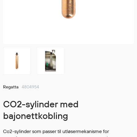
Jakker
med T
Anorakker
skjorte
Frakker
og trø
Mellomlag
Se fler
T-skjorter og gensere
saker
Vester
Bukser
Selebukser
Kjeledresser
Shortser
Regatta
4804954
Ull
Ryggsekker
CO2-sylinder med
Tilbehør
bajonettkobling
Verneutstyr
Co2-sylinder som passer til utløsermekanisme for