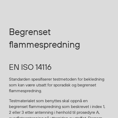
Jakker
med T
Anorakker
skjorte
Frakker
og trø
Mellomlag
Se fler
Begrenset
T-skjorter og gensere
saker
Vester
flammespredning
Bukser
Selebukser
Kjeledresser
EN ISO 14116
Shortser
Ull
Standarden spesifiserer testmetoden for bekledning
Ryggsekker
som kan være utsatt for sporadisk og begrenset
flammespredning.
Tilbehør
Testmaterialet som benyttes skal oppnå en
begrenset flammespredning som beskrevet i index 1,
Verneutstyr
2 eller 3 etter antenning i henhold til prosedyre A,
overflateantenning på yttersiden av stoffet. Dersom