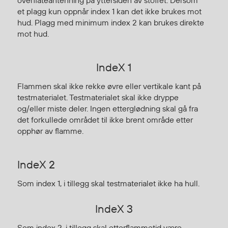
Hodevern
et plagg kun oppnår index 1 kan det ikke brukes mot
Førstehjelp
hud. Plagg med minimum index 2 kan brukes direkte
Hørselvern
mot hud.
Øye- og ansiktsvern
Åndedrettsvern
IndeX 1
Fallsikring
Korttidsdresser
Flammen skal ikke rekke øvre eller vertikale kant på
testmaterialet. Testmaterialet skal ikke dryppe
Hansker
og/eller miste deler. Ingen etterglødning skal gå fra
Sko
det forkullede området til ikke brent område etter
Hodelykter
opphør av flamme.
Gassmålere
IndeX 2
Regnklær
Som index 1, i tillegg skal testmaterialet ikke ha hull.
Regnjakker
IndeX 3
Anorakker
Forkle
Som index 2, i tillegg skal etterflammetid være