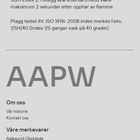
Regnfrakker
maksimum 2 sekunder etter opphør av flamme.
Bukser
Plagg testet iht. ISO 14116: 2008 index merkes f.eks.:
Selebukser
1/5H/40 (Index 1/5 ganger vask på 40 grader).
Tilbehør
Flyt- og redningsprodukter
Flytevester
Oppblåsbare vester
Redningsvester
Hybridvester
Flytejakker
Om oss
Flytebukser
Vår historie
Flytedrakter
Kontakt oss
Tilbehør og reservedeler
Våre merkevarer
Aalesund Oljeklede