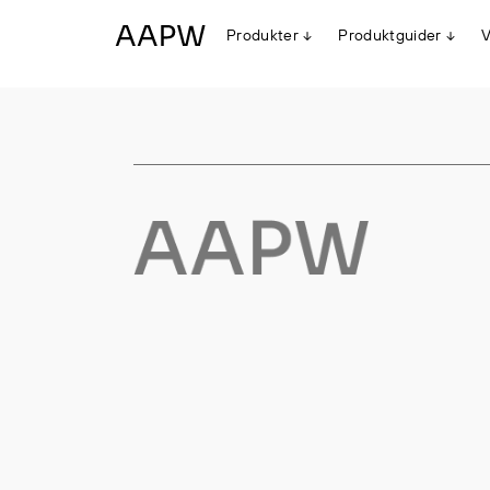
Produkter
Produktguider
V
Egenskaper
Multinorm
Synlighet
Vanntett
Alle produkter
Flyt
Stretch
Arbeidsklær
Hodeplagg
Jakker
Anorakker
Frakker
Mellomlag
T-skjorter og gensere