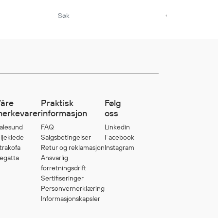
Aktuelt
Sikkerhet for dere
som jobber på sjøen
Møt oss på Nor-
åre
Praktisk
Følg
Fishing 2026
erkevarer
informasjon
oss
Utvider Multi Shield
alesund
FAQ
Linkedin
ljeklede
med T-skjorter og
Salgsbetingelser
Facebook
trakofa
Retur og reklamasjon
Instagram
trøyer
egatta
Ansvarlig
Se flere saker
forretningsdrift
Sertifiseringer
Personvernerklæring
Informasjonskapsler