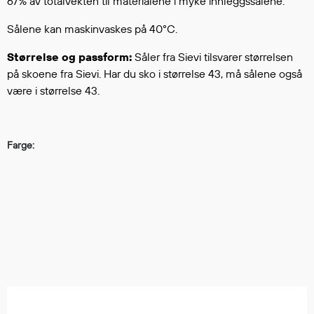
67% av totalvekten til materialene i myke innleggssålene.
Hodevern
Førstehjelp
Sålene kan maskinvaskes på 40°C.
Hørselvern
Størrelse og passform:
Såler fra Sievi tilsvarer størrelsen
Øye- og ansiktsvern
på skoene fra Sievi. Har du sko i størrelse 43, må sålene også
Åndedrettsvern
være i størrelse 43.
Fallsikring
Korttidsdresser
Hansker
Farge:
Sko
Hodelykter
Gassmålere
Regnklær
Regnjakker
Anorakker
Forkle