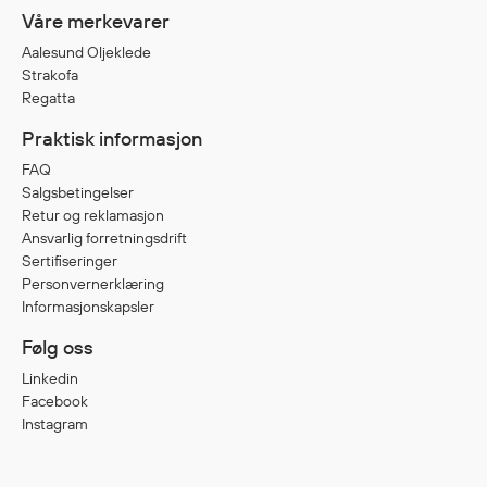
Våre merkevarer
Egenskaper
Aalesund Oljeklede
Ull
Strakofa
Flammehemmende
Regatta
Synlighet
Praktisk informasjon
Multinorm
FAQ
Stretch
Salgsbetingelser
Vanntett
Retur og reklamasjon
Isolerende
Ansvarlig forretningsdrift
Flyt
Sertifiseringer
Personvernerklæring
Informasjonskapsler
Fottøy
Følg oss
Vernesko
Linkedin
Facebook
Fottøy uten vern
Instagram
Innleggssåler
Tilbehør