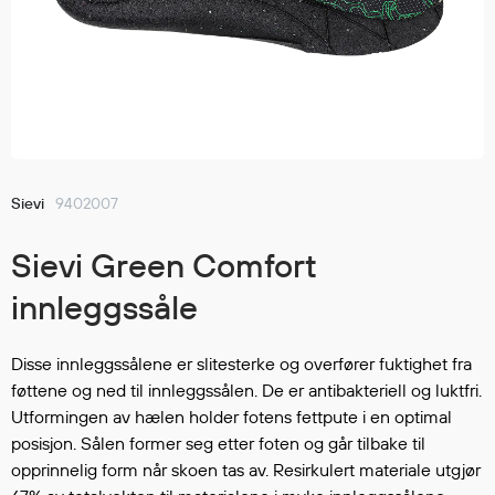
Jakker
med T
Anorakker
skjorte
Frakker
og trø
Mellomlag
Se fler
T-skjorter og gensere
saker
Vester
Bukser
Sievi
9402007
Selebukser
Sievi Green Comfort
Kjeledresser
Shortser
innleggssåle
Ull
Ryggsekker
Disse innleggssålene er slitesterke og overfører fuktighet fra
Tilbehør
føttene og ned til innleggssålen. De er antibakteriell og luktfri.
Utformingen av hælen holder fotens fettpute i en optimal
posisjon. Sålen former seg etter foten og går tilbake til
Verneutstyr
opprinnelig form når skoen tas av. Resirkulert materiale utgjør