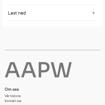
Regnfrakker
Bukser
Last ned
Selebukser
Tilbehør
Flyt- og redningsprodukter
Flytevester
Oppblåsbare vester
Redningsvester
Hybridvester
Flytejakker
Flytebukser
Flytedrakter
Om oss
Tilbehør og reservedeler
Vår historie
Kontakt oss