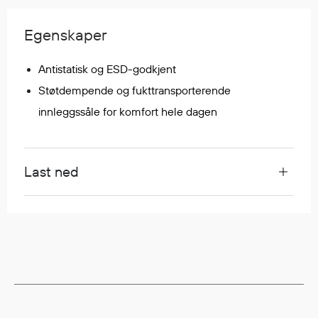
Regnfrakker
Bukser
Egenskaper
Selebukser
Tilbehør
Antistatisk og ESD-godkjent
Støtdempende og fukttransporterende
innleggssåle for komfort hele dagen
Flyt- og redningsprodukter
Flytevester
Oppblåsbare vester
Last ned
Redningsvester
Hybridvester
Flytejakker
Flytebukser
Flytedrakter
Tilbehør og reservedeler