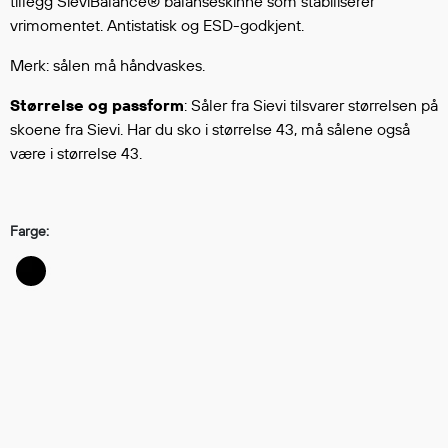
tillegg SieviBalance® balanseskinne som stabiliserer
Hodevern
vrimomentet. Antistatisk og ESD-godkjent.
Førstehjelp
Hørselvern
Merk: sålen må håndvaskes.
Øye- og ansiktsvern
Størrelse og passform
: Såler fra Sievi tilsvarer størrelsen på
Åndedrettsvern
skoene fra Sievi. Har du sko i størrelse 43, må sålene også
Fallsikring
være i størrelse 43.
Korttidsdresser
Hansker
Sko
Farge:
Hodelykter
Gassmålere
Regnklær
Regnjakker
Anorakker
Forkle