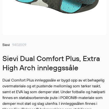
Jakker
med T
Anorakker
skjorte
Frakker
og trø
Mellomlag
Se fler
T-skjorter og gensere
saker
Vester
Bukser
Sievi
9402009
Selebukser
Sievi Dual Comfort Plus, Extra
Kjeledresser
Shortser
High Arch innleggssåle
Ull
Ryggsekker
Dual Comfort Plus innleggssåle er bygd opp av et behagelig
Tilbehør
overmateriale og et pustende mellomlag som tørker raskt,
samt et EVA lag som demper støt. Under fotballe og hælparti
finnes en støtabsorberende pute i PORON®-materiale som
Verneutstyr
demper mot støt og slag utenfra. I innleggssålen finnes i