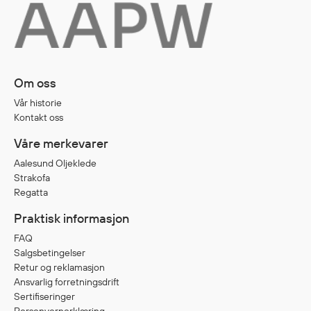
Egenskaper
Ull
Flammehemmende
Synlighet
Om oss
Multinorm
Vår historie
Stretch
Kontakt oss
Vanntett
Våre merkevarer
Isolerende
Aalesund Oljeklede
Flyt
Strakofa
Regatta
Praktisk informasjon
Fottøy
FAQ
Vernesko
Salgsbetingelser
Fottøy uten vern
Retur og reklamasjon
Innleggssåler
Ansvarlig forretningsdrift
Tilbehør
Sertifiseringer