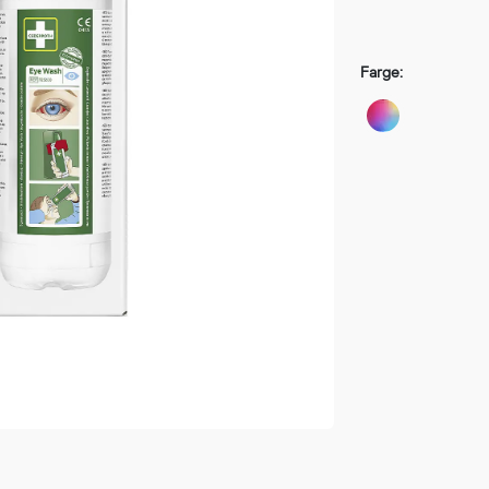
Fortsett å handle
GÅ TI
Farge: