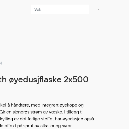
Aktuelt
Sikkerhet for dere
som jobber på sjøen
Møt oss på Nor-
34
Fishing 2026
Utvider Multi Shield
med T-skjorter og
trøyer
Se flere saker
kel å håndtere, med integrert øyekopp og
Gir en sjenerøs strøm av væske. I tillegg til
kylling av det farlige stoffet har øyedusjen også
e effekt på sprut av alkalier og syrer.