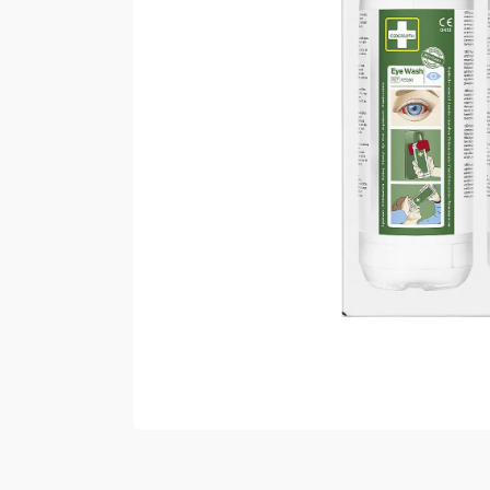
Vester
Bukser
Selebukser
Kjeledresser
Shortser
Ull
Ryggsekker
Tilbehør
Verneutstyr
Hodevern
Førstehjelp
Hørselvern
Øye- og ansiktsvern
Åndedrettsvern
Fallsikring