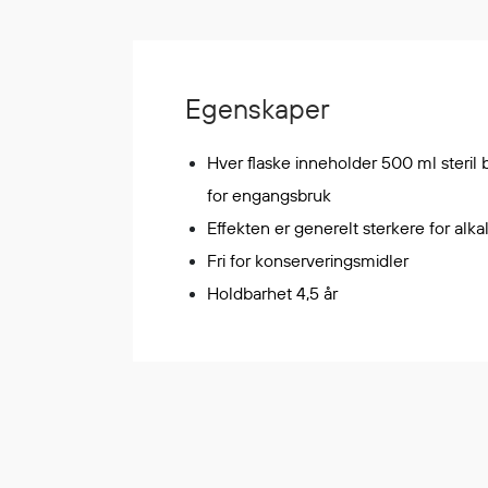
Korttidsdresser
Hansker
Sko
Egenskaper
Hodelykter
Gassmålere
Hver flaske inneholder 500 ml steril b
for engangsbruk
Effekten er generelt sterkere for alkal
Regnklær
Fri for konserveringsmidler
Regnjakker
Anorakker
Holdbarhet 4,5 år
Forkle
Regnfrakker
Bukser
Selebukser
Tilbehør