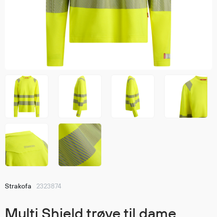
Jakker
med T
Anorakker
skjorte
Frakker
og trø
Mellomlag
Se fler
T-skjorter og gensere
saker
Vester
Bukser
Selebukser
Kjeledresser
Shortser
Ull
Ryggsekker
Tilbehør
Strakofa
2323874
Verneutstyr
Multi Shield trøye til dame,