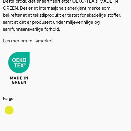
Dette produktet er sertifisert etter OEKO-TEX® MADE IN
Regnfrakker
GREEN. Det er et internasjonalt anerkjent merke som
Bukser
bekrefter at et tekstilprodukt er testet for skadelige stoffer,
Selebukser
samt at det er produsert under miljøvennlige og
Tilbehør
samfunnsansvarlige forhold.
Les mer om miljømerket
.
Flyt- og redningsprodukter
Flytevester
Oppblåsbare vester
Redningsvester
Hybridvester
Flytejakker
Flytebukser
Farge:
Flytedrakter
Tilbehør og reservedeler