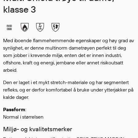
Hodevern
klasse 3
Førstehjelp
Hørselvern
Øye- og ansiktsvern
Åndedrettsvern
Med iboende flammehemmende egenskaper og høy grad av
Fallsikring
synlighet, er denne multinorm dametrøyen perfekt til deg
Korttidsdresser
som jobber i krevende miljø, enten det er innen industri,
Hansker
offshore, kraft og energi, jernbane eller annet risikoutsatt
Sko
arbeid.
Hodelykter
Den er laget i et mykt stretch-materiale og har segmentert
Gassmålere
refleks, og er derfor komfortabel å bruke under ytterjakker på
kalde dager.
Regnklær
Passform
:
Normal i størrelsen
Regnjakker
Anorakker
Miljø- og kvalitetsmerker
Forkle