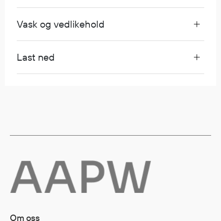
Vask og vedlikehold
Diverse
Hode- og lommelykter
Sekker og bagger
Last ned
Hygiene
Mygg- og flåttmiddel
Om oss