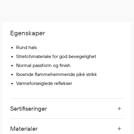
Egenskaper
Ull
Flammehemmende
Synlighet
Egenskaper
Multinorm
Stretch
Rund hals
Vanntett
Stretchmateriale for god bevegelighet
Isolerende
Normal passform og finish
Flyt
Iboende flammehemmende piké strikk
Varmeforseiglede reflekser
Fottøy
Vernesko
Sertifiseringer
Fottøy uten vern
Innleggssåler
Tilbehør
Materialer