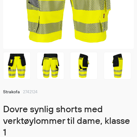
Jakker
med T
Anorakker
skjorte
Frakker
og trø
Mellomlag
Se fler
T-skjorter og gensere
saker
Vester
Bukser
Selebukser
Kjeledresser
Shortser
Ull
Strakofa
2742124
Ryggsekker
Tilbehør
Dovre synlig shorts med
verktøylommer til dame, klasse
1
Verneutstyr