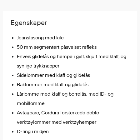
Regnfrakker
Bukser
Selebukser
Egenskaper
Tilbehør
Jeansfasong med kile
50 mm segmentert påsveiset refleks
Flyt- og redningsprodukter
Enveis glidelås og hempe i gylf, skjult med klaff, og
Flytevester
synlige trykknapper
Oppblåsbare vester
Sidelommer med klaff og glidelås
Redningsvester
Baklommer med klaff og glidelås
Hybridvester
Lårlomme med klaff og borrelås, med ID- og
Flytejakker
mobillomme
Flytebukser
Avtagbare, Cordura forsterkede doble
Flytedrakter
verktøylommer med verktøyhemper
Tilbehør og reservedeler
D-ring i midjen