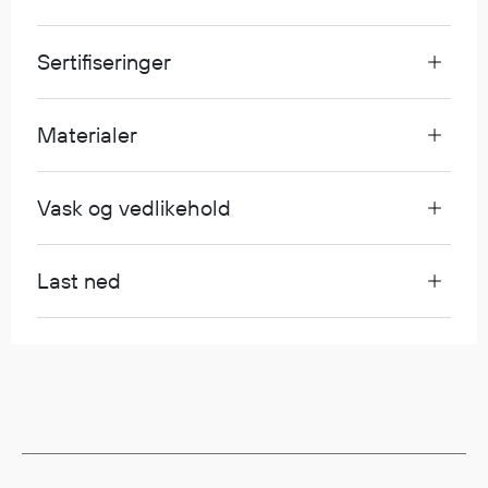
Egenskaper
Ull
Sertifiseringer
Flammehemmende
Synlighet
Materialer
Multinorm
Stretch
Vanntett
Vask og vedlikehold
Isolerende
Flyt
Last ned
Fottøy
Vernesko
Fottøy uten vern
Innleggssåler
Tilbehør