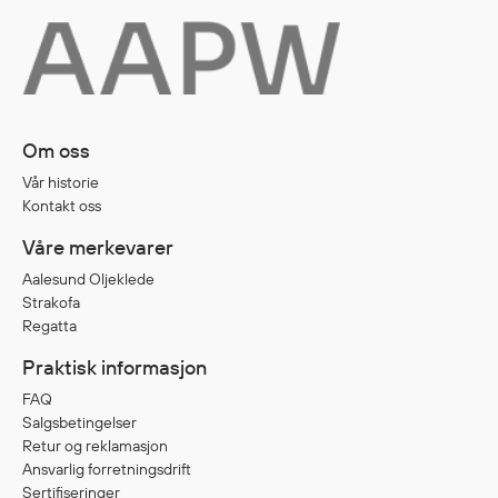
Diverse
Hode- og lommelykter
Sekker og bagger
Om oss
Hygiene
Vår historie
Mygg- og flåttmiddel
Kontakt oss
Våre merkevarer
Aalesund Oljeklede
Strakofa
Regatta
Praktisk informasjon
FAQ
Salgsbetingelser
Retur og reklamasjon
Ansvarlig forretningsdrift
Sertifiseringer