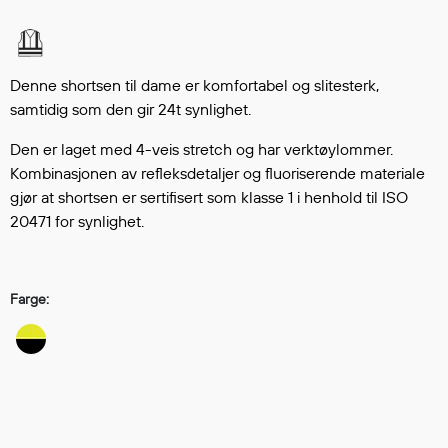
Hodevern
Førstehjelp
Hørselvern
Øye- og ansiktsvern
Denne shortsen til dame er komfortabel og slitesterk,
samtidig som den gir 24t synlighet.
Åndedrettsvern
Fallsikring
Den er laget med 4-veis stretch og har verktøylommer.
Korttidsdresser
Kombinasjonen av refleksdetaljer og fluoriserende materiale
Hansker
gjør at shortsen er sertifisert som klasse 1 i henhold til ISO
Sko
20471 for synlighet.
Hodelykter
Gassmålere
Farge:
Regnklær
Regnjakker
Anorakker
Forkle