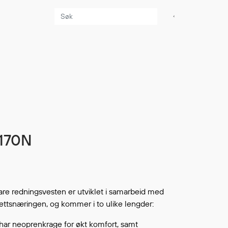
Aktuelt
Sikkerhet for dere
som jobber på sjøen
Møt oss på Nor-
Fishing 2026
Utvider Multi Shield
 170N
med T-skjorter og
trøyer
Se flere saker
e redningsvesten er utviklet i samarbeid med
rettsnæringen, og kommer i to ulike lengder:
har neoprenkrage for økt komfort, samt