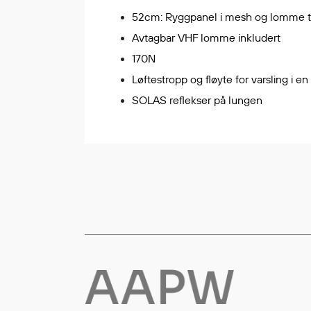
52cm: Ryggpanel i mesh og lomme til
Flyt- og redningsprodukter
Avtagbar VHF lomme inkludert
Flytevester
170N
Oppblåsbare vester
Løftestropp og fløyte for varsling i e
Redningsvester
Hybridvester
SOLAS reflekser på lungen
Flytejakker
Flytebukser
Flytedrakter
Tilbehør og reservedeler
Egenskaper
Ull
Flammehemmende
Synlighet
Multinorm