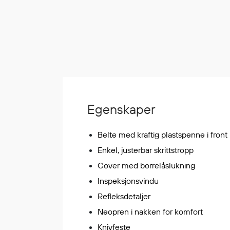
Korttidsdresser
Hansker
Sko
Hodelykter
Gassmålere
Egenskaper
Regnklær
Regnjakker
Belte med kraftig plastspenne i front
Anorakker
Enkel, justerbar skrittstropp
Forkle
Regnfrakker
Cover med borrelåslukning
Bukser
Inspeksjonsvindu
Selebukser
Refleksdetaljer
Tilbehør
Neopren i nakken for komfort
Knivfeste