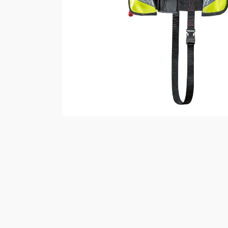
Vester
Bukser
Selebukser
Kjeledresser
Shortser
Ull
Ryggsekker
Tilbehør
Verneutstyr
Hodevern
Førstehjelp
Hørselvern
Øye- og ansiktsvern
Åndedrettsvern
Fallsikring