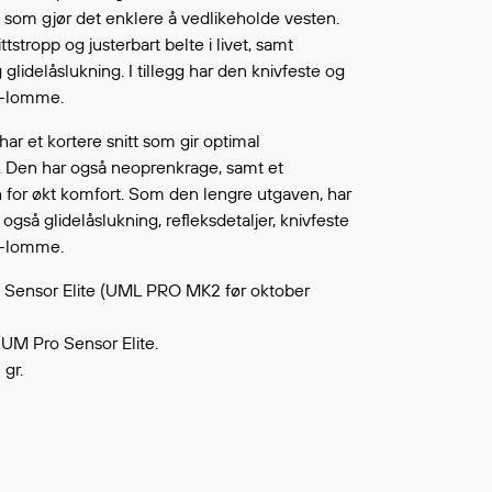
Fortsett å handle
 som gjør det enklere å vedlikeholde vesten.
L ØNSKELISTEN
tstropp og justerbart belte i livet, samt
 glidelåslukning. I tillegg har den knivfeste og
F-lomme.
har et kortere snitt som gir optimal
. Den har også neoprenkrage, samt et
 for økt komfort. Som den lengre utgaven, har
gså glidelåslukning, refleksdetaljer, knivfeste
F-lomme.
o Sensor Elite (UML PRO MK2 før oktober
 UM Pro Sensor Elite.
gr.