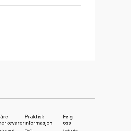
åre
Praktisk
Følg
erkevarer
informasjon
oss