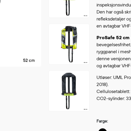
Fortsett å handle
inspeksjonsvindu
GÅ TI
Den har også skrit
refleksdetaljer og
en avtagbar VH
ProSafe 52 cm
bevegelsesfrihet
ryggpanel i mesh
denne versjonen o
og avtagbar VH
Utløser: UML Pr
2018).
Cellulosetablett:
CO2-sylinder: 33 
Farge: