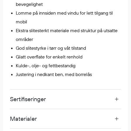
bevegelighet
Egenskaper
Lomme på innsiden med vindu for lett tilgang til
Ull
mobil
Flammehemmende
Synlighet
Ekstra slitesterkt materiale med struktur på utsatte
Multinorm
områder
Stretch
God slitestyrke i tørr og våt tilstand
Vanntett
Glatt overflate for enkelt renhold
Isolerende
Kulde-, olje- og fettbestandig
Flyt
Justering i nedkant ben, med borrelås
Fottøy
Sertifiseringer
Vernesko
Fottøy uten vern
Innleggssåler
Materialer
Tilbehør