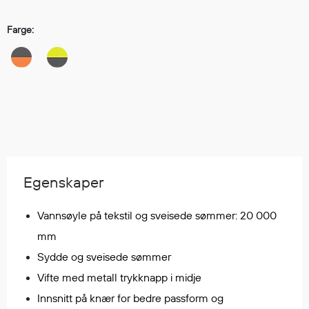
Regnfrakker
Bukser
Farge:
Selebukser
Tilbehør
Flyt- og redningsprodukter
Flytevester
Oppblåsbare vester
Redningsvester
Egenskaper
Hybridvester
Flytejakker
Vannsøyle på tekstil og sveisede sømmer: 20 000
Flytebukser
mm
Flytedrakter
Sydde og sveisede sømmer
Tilbehør og reservedeler
Vifte med metall trykknapp i midje
Innsnitt på knær for bedre passform og