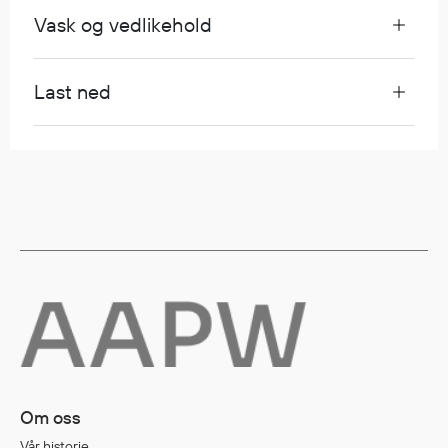
Vask og vedlikehold
Diverse
Hode- og lommelykter
Last ned
Sekker og bagger
Hygiene
Mygg- og flåttmiddel
Om oss
Vår historie