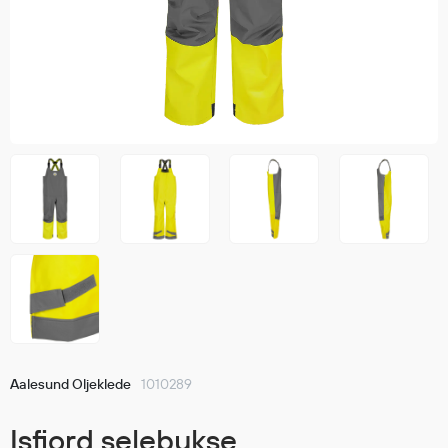
Jakker
med T
Anorakker
skjorte
Frakker
og trø
Mellomlag
Se fler
T-skjorter og gensere
saker
Vester
Bukser
Selebukser
Kjeledresser
Shortser
Ull
Ryggsekker
Tilbehør
Aalesund Oljeklede
1010289
Verneutstyr
Isfjord selebukse