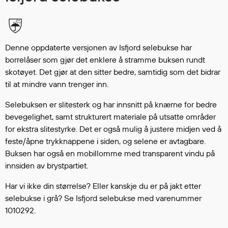
Hodevern
Førstehjelp
Hørselvern
Øye- og ansiktsvern
Denne oppdaterte versjonen av Isfjord selebukse har
Åndedrettsvern
borrelåser som gjør det enklere å stramme buksen rundt
Fallsikring
skotøyet. Det gjør at den sitter bedre, samtidig som det bidrar
til at mindre vann trenger inn.
Korttidsdresser
Hansker
Selebuksen er slitesterk og har innsnitt på knærne for bedre
Sko
bevegelighet, samt strukturert materiale på utsatte områder
Hodelykter
for ekstra slitestyrke. Det er også mulig å justere midjen ved å
Gassmålere
feste/åpne trykknappene i siden, og selene er avtagbare.
Buksen har også en mobillomme med transparent vindu på
innsiden av brystpartiet.
Regnklær
Har vi ikke din størrelse? Eller kanskje du er på jakt etter
Regnjakker
selebukse i grå? Se Isfjord selebukse med varenummer
Anorakker
1010292.
Forkle