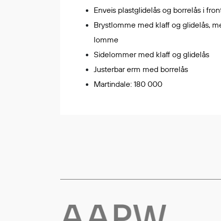
Enveis plastglidelås og borrelås i front
Flyt- og redningsprodukter
Brystlomme med klaff og glidelås, m
Flytevester
lomme
Oppblåsbare vester
Sidelommer med klaff og glidelås
Redningsvester
Justerbar erm med borrelås
Hybridvester
Flytejakker
Martindale: 180 000
Flytebukser
Flytedrakter
Tilbehør og reservedeler
Egenskaper
Ull
Flammehemmende
Synlighet
Multinorm