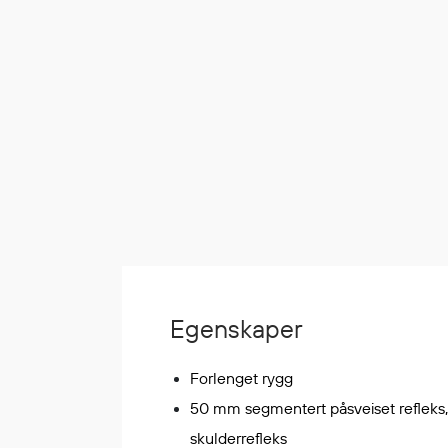
Korttidsdresser
Hansker
Sko
Hodelykter
Gassmålere
Regnklær
Regnjakker
Anorakker
Forkle
Regnfrakker
Egenskaper
Bukser
Selebukser
Forlenget rygg
Tilbehør
50 mm segmentert påsveiset refleks
skulderrefleks