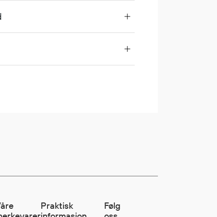
d
åre
Praktisk
Følg
erkevarer
informasjon
oss