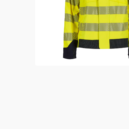
Vester
Bukser
Selebukser
Kjeledresser
Shortser
Ull
Ryggsekker
Tilbehør
Verneutstyr
Hodevern
Førstehjelp
Hørselvern
Øye- og ansiktsvern
Åndedrettsvern
Fallsikring