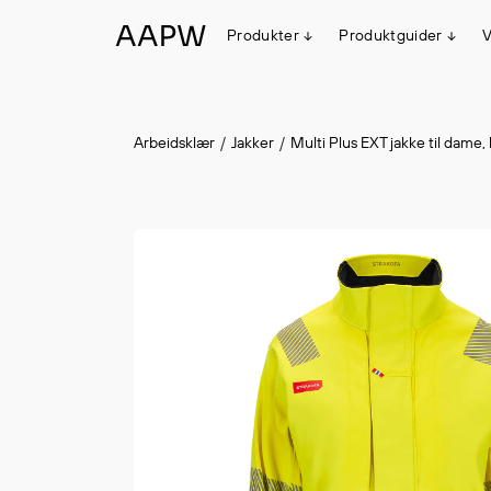
Produkter
Produktguider
V
Egenskaper
Arbeidsklær
Jakker
Multi Plus EXT jakke til dame,
Multinorm
Synlighet
Vanntett
Alle produkter
Flyt
#ItemAdded
#ItemAdded
Stretch
Arbeidsklær
Hodeplagg
Jakker
Anorakker
Frakker
Mellomlag
T-skjorter og gensere