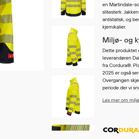
Fortsett å handle
en Martindale-s
GÅ TI
slitesterk. Jak
antistatisk, og be
kjemikalier.
Miljø- og 
Dette produktet 
leverandøren Dal
fra Cordura®. P
2025 er også se
Overgangen skjer
periode der vi sn
Les mer om milj