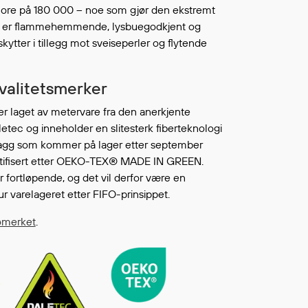
core på 180 000 – noe som gjør den ekstremt
Fortsett å handle
L ØNSKELISTEN
ken er flammehemmende, lysbuegodkjent og
skytter i tillegg mot sveiseperler og flytende
kvalitetsmerker
er laget av metervare fra den anerkjente
etec og inneholder en slitesterk fiberteknologi
lagg som kommer på lager etter september
rtifisert etter OEKO-TEX® MADE IN GREEN.
 fortløpende, og det vil derfor være en
ur varelageret etter FIFO-prinsippet.
ømerket
.