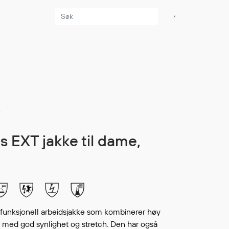
Aktuelt
Sikkerhet for dere
som jobber på sjøen
Møt oss på Nor-
0
Fishing 2026
Utvider Multi Shield
med T-skjorter og
trøyer
Se flere saker
ifunksjonell arbeidsjakke som kombinerer høy
 med god synlighet og stretch. Den har også