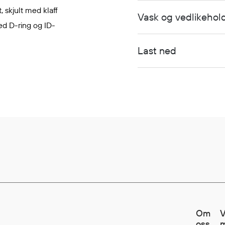
, skjult med klaff
Vask og vedlikehol
ed D-ring og ID-
Last ned
Om
V
oss
m