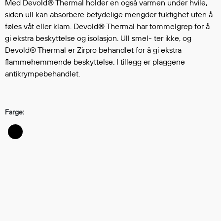
Hodevern
Med Devold® Thermal holder en også varmen under hvile,
siden ull kan absorbere betydelige mengder fuktighet uten å
Førstehjelp
føles våt eller klam. Devold® Thermal har tommelgrep for å
Hørselvern
gi ekstra beskyttelse og isolasjon. Ull smel- ter ikke, og
Øye- og ansiktsvern
Devold® Thermal er Zirpro behandlet for å gi ekstra
Åndedrettsvern
flammehemmende beskyttelse. I tillegg er plaggene
Fallsikring
antikrympebehandlet.
Korttidsdresser
Hansker
Sko
Farge:
Hodelykter
Gassmålere
Regnklær
Regnjakker
Anorakker
Forkle