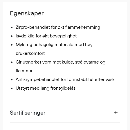
Regnfrakker
Bukser
Egenskaper
Selebukser
Zirpro-behandlet for økt flammehemming
Tilbehør
Isydd kile for økt bevegelighet
Mykt og behagelig materiale med høy
Flyt- og redningsprodukter
brukerkomfort
Flytevester
Gir utmerket vern mot kulde, strålevarme og
Oppblåsbare vester
flammer
Redningsvester
Antikrympebehandlet for formstabilitet etter vask
Hybridvester
Utstyrt med lang frontglidelås
Flytejakker
Flytebukser
Flytedrakter
Sertifiseringer
Tilbehør og reservedeler