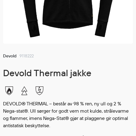
Jakker
med T
Anorakker
skjorte
Frakker
og trø
Mellomlag
Se fler
T-skjorter og gensere
saker
Vester
Bukser
Devold
9118222
Selebukser
Devold Thermal jakke
Kjeledresser
Shortser
Ull
Ryggsekker
DEVOLD® THERMAL – består av 98 % ren, ny ull og 2 %
Tilbehør
Nega-stat®. Ull sørger for godt vern mot kulde, strålevarme
og flammer, imens Nega-Stat® gjør at plaggene gir optimal
antistatisk beskyttelse.
Verneutstyr