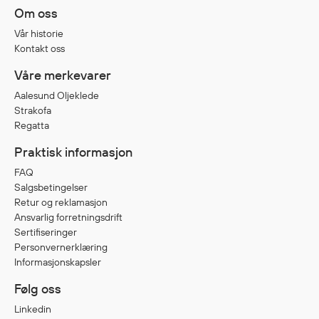
Om oss
Vår historie
Diverse
Kontakt oss
Hode- og lommelykter
Våre merkevarer
Sekker og bagger
Aalesund Oljeklede
Hygiene
Strakofa
Mygg- og flåttmiddel
Regatta
Praktisk informasjon
FAQ
Salgsbetingelser
Retur og reklamasjon
Ansvarlig forretningsdrift
Sertifiseringer
Personvernerklæring
Informasjonskapsler
Følg oss
Linkedin