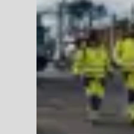
Flyt- og redningsprodukter
Flytevester
Oppblåsbare vester
Redningsvester
Hybridvester
Flytejakker
Flytebukser
Flytedrakter
Tilbehør og reservedeler
Egenskaper
Ull
Flammehemmende
Synlighet
Multinorm