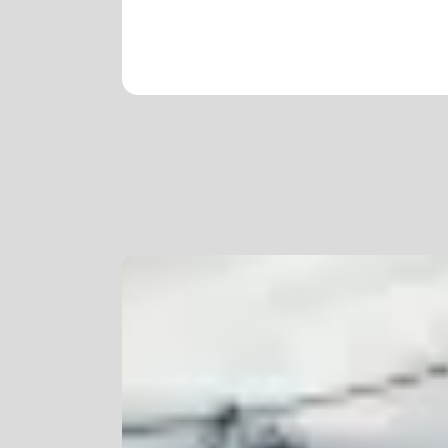
Korttidsdresser
Hansker
Sko
Hodelykter
Gassmålere
Regnklær
Regnjakker
Anorakker
Forkle
Regnfrakker
Bukser
Selebukser
Tilbehør