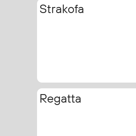
Strakofa
Vester
Bukser
Selebukser
Kjeledresser
Shortser
Ull
Ryggsekker
Tilbehør
Verneutstyr
Regatta
Hodevern
Førstehjelp
Hørselvern
Øye- og ansiktsvern
Åndedrettsvern
Fallsikring