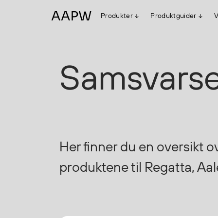
Produkter
Produktguider
V
Egenskaper
Samsvarse
Multinorm
Synlighet
Vanntett
Alle produkter
Flyt
Stretch
Arbeidsklær
Her finner du en oversikt 
Hodeplagg
Jakker
produktene til Regatta, Aa
Anorakker
Frakker
Mellomlag
T-skjorter og gensere