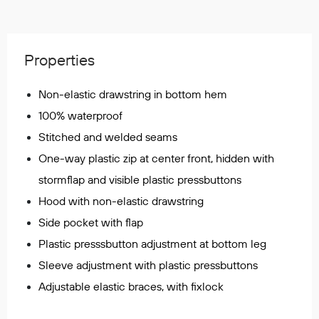
Regnfrakker
Bukser
Selebukser
Properties
Tilbehør
Non-elastic drawstring in bottom hem
100% waterproof
Flyt- og redningsprodukter
Stitched and welded seams
Life jackets
One-way plastic zip at center front, hidden with
Oppblåsbare vester
stormflap and visible plastic pressbuttons
Redningsvester
Hood with non-elastic drawstring
Hybridvester
Flytejakker
Side pocket with flap
Flytebukser
Plastic presssbutton adjustment at bottom leg
Flytedrakter
Sleeve adjustment with plastic pressbuttons
Tilbehør og reservedeler
Adjustable elastic braces, with fixlock