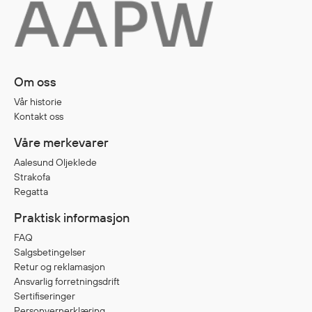
Diverse
Hode- og lommelykter
Sekker og bagger
Om oss
Hygiene
Vår historie
Mygg- og flåttmiddel
Kontakt oss
Våre merkevarer
Aalesund Oljeklede
Strakofa
Regatta
Praktisk informasjon
FAQ
Salgsbetingelser
Retur og reklamasjon
Ansvarlig forretningsdrift
Sertifiseringer
Personvernerklæring