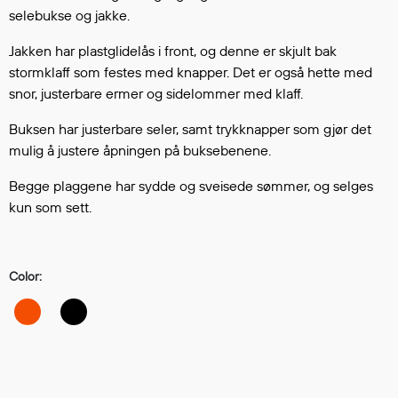
Hodevern
selebukse og jakke.
Førstehjelp
Jakken har plastglidelås i front, og denne er skjult bak
Hørselvern
stormklaff som festes med knapper. Det er også hette med
Øye- og ansiktsvern
snor, justerbare ermer og sidelommer med klaff.
Åndedrettsvern
Fallsikring
Buksen har justerbare seler, samt trykknapper som gjør det
Korttidsdresser
mulig å justere åpningen på buksebenene.
Hansker
Begge plaggene har sydde og sveisede sømmer, og selges
Sko
kun som sett.
Hodelykter
Gassmålere
Color:
Regnklær
Regnjakker
Anorakker
Forkle