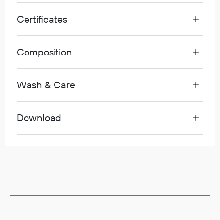
Egenskaper
Certificates
Ull
Flammehemmende
Composition
Synlighet
Multinorm
Stretch
Wash & Care
Vanntett
Isolerende
Download
Flyt
Fottøy
Vernesko
Fottøy uten vern
Innleggssåler
Tilbehør