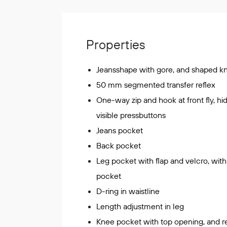
Korttidsdresser
Hansker
Sko
Properties
Hodelykter
Gassmålere
Jeansshape with gore, and shaped k
50 mm segmented transfer reflex
One-way zip and hook at front fly, hi
Regnklær
visible pressbuttons
Regnjakker
Jeans pocket
Anorakker
Back pocket
Forkle
Leg pocket with flap and velcro, wit
Regnfrakker
pocket
Bukser
Selebukser
D-ring in waistline
Tilbehør
Length adjustment in leg
Knee pocket with top opening, and r