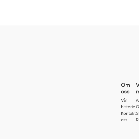
Om
V
oss
m
Vår
A
historie
O
Kontakt
S
oss
R