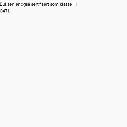
Buksen er også sertifisert som klasse 1 i
Continue shopping
TO WISHLIST
0471.