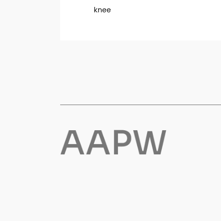
knee
Flyt- og redningsprodukter
Life jackets
Oppblåsbare vester
Redningsvester
Hybridvester
Flytejakker
Flytebukser
Flytedrakter
Tilbehør og reservedeler
Egenskaper
Ull
Flammehemmende
Synlighet
Multinorm