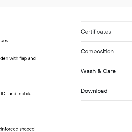
Certificates
nees
Composition
dden with flap and
Wash & Care
Download
h ID- and mobile
einforced shaped