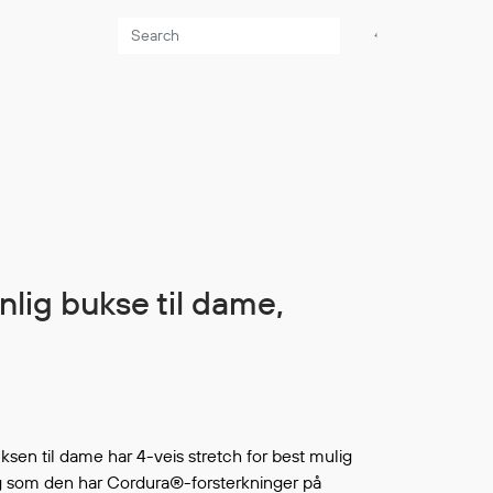
Aktuelt
Sikkerhet for dere
som jobber på sjøen
Møt oss på Nor-
Fishing 2026
Utvider Multi Shield
med T-skjorter og
trøyer
Se flere saker
sen til dame har 4-veis stretch for best mulig
g som den har Cordura®-forsterkninger på