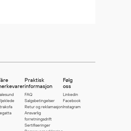
åre
Praktisk
Følg
erkevarer
informasjon
oss
alesund
FAQ
Linkedin
ljeklede
Salgsbetingelser
Facebook
trakofa
Retur og reklamasjon
Instagram
egatta
Ansvarlig
forretningsdrift
Sertifiseringer