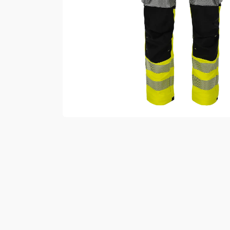
Vester
Bukser
Selebukser
Kjeledresser
Shortser
Ull
Ryggsekker
Tilbehør
Verneutstyr
Hodevern
Førstehjelp
Hørselvern
Øye- og ansiktsvern
Åndedrettsvern
Fallsikring