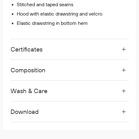
Stitched and taped seams
Egenskaper
Hood with elastic drawstring and velcro
Ull
Elastic drawstring in bottom hem
Flammehemmende
Synlighet
Multinorm
Certificates
Stretch
Vanntett
Isolerende
Composition
Flyt
Wash & Care
Fottøy
Vernesko
Download
Fottøy uten vern
Innleggssåler
Tilbehør