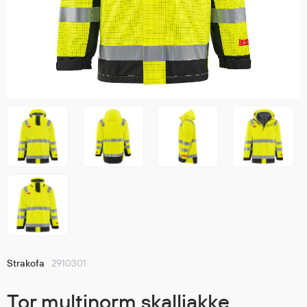
Jakker
med T
Anorakker
skjorte
Frakker
og trø
Mellomlag
Se fler
T-skjorter og gensere
saker
Vester
Bukser
Selebukser
Kjeledresser
Shortser
Ull
Ryggsekker
Tilbehør
Strakofa
2910301
Verneutstyr
Tor multinorm skalljakke