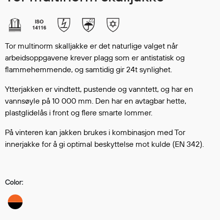
Hodevern
Førstehjelp
Hørselvern
Øye- og ansiktsvern
Tor multinorm skalljakke er det naturlige valget når
Åndedrettsvern
arbeidsoppgavene krever plagg som er antistatisk og
Fallsikring
flammehemmende, og samtidig gir 24t synlighet.
Korttidsdresser
Ytterjakken er vindtett, pustende og vanntett, og har en
Hansker
vannsøyle på 10 000 mm. Den har en avtagbar hette,
Sko
plastglidelås i front og flere smarte lommer.
Hodelykter
På vinteren kan jakken brukes i kombinasjon med Tor
Gassmålere
innerjakke for å gi optimal beskyttelse mot kulde (EN 342).
Regnklær
Color:
Regnjakker
Anorakker
Forkle