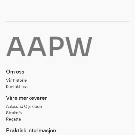
Diverse
Hode- og lommelykter
Sekker og bagger
Hygiene
Mygg- og flåttmiddel
Om oss
Vår historie
Kontakt oss
Våre merkevarer
Aalesund Oljeklede
Strakofa
Regatta
Praktisk informasjon