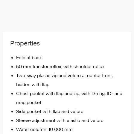
Regnfrakker
Bukser
Selebukser
Tilbehør
Properties
Flyt- og redningsprodukter
Fold at back
Life jackets
50 mm transfer reflex, with shoulder reflex
Oppblåsbare vester
Two-way plastic zip and velcro at center front,
Redningsvester
hidden with flap
Hybridvester
Flytejakker
Chest pocket with flap and zip, with D-ring, ID- and
Flytebukser
map pocket
Flytedrakter
Side pocket with flap and velcro
Tilbehør og reservedeler
Sleeve adjustment with elastic and velcro
Water column: 10 000 mm