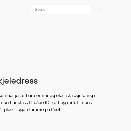
Aktuelt
Sikkerhet for dere
som jobber på sjøen
Møt oss på Nor-
8
Fishing 2026
Utvider Multi Shield
 kjeledress
med T-skjorter og
trøyer
n har justerbare ermer og elastisk regulering i
Se flere saker
men har plass til både ID-kort og mobil, mens
 plass i egen lomme på låret.