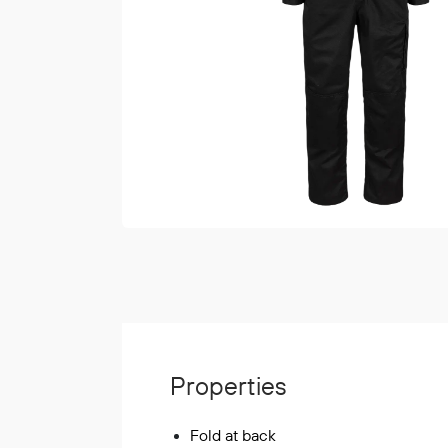
Vester
Bukser
Selebukser
Kjeledresser
Shortser
Ull
Ryggsekker
Tilbehør
Verneutstyr
Hodevern
Førstehjelp
Hørselvern
Properties
Øye- og ansiktsvern
Åndedrettsvern
Fold at back
Fallsikring