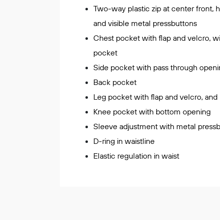
Two-way plastic zip at center front, 
Korttidsdresser
and visible metal pressbuttons
Hansker
Chest pocket with flap and velcro, w
Sko
Hodelykter
pocket
Gassmålere
Side pocket with pass through open
Back pocket
Leg pocket with flap and velcro, and
Regnklær
Knee pocket with bottom opening
Regnjakker
Sleeve adjustment with metal press
Anorakker
D-ring in waistline
Forkle
Elastic regulation in waist
Regnfrakker
Bukser
Selebukser
Tilbehør