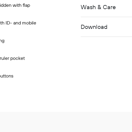
hidden with flap
Wash & Care
ith ID- and mobile
Download
ing
 ruler pocket
buttons