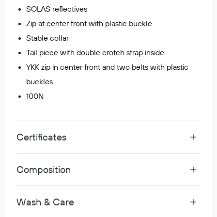
SOLAS reflectives
Egenskaper
Zip at center front with plastic buckle
Ull
Flammehemmende
Stable collar
Synlighet
Tail piece with double crotch strap inside
Multinorm
YKK zip in center front and two belts with plastic
Stretch
buckles
Vanntett
100N
Isolerende
Flyt
Certificates
Fottøy
Vernesko
Composition
Fottøy uten vern
Innleggssåler
Wash & Care
Tilbehør