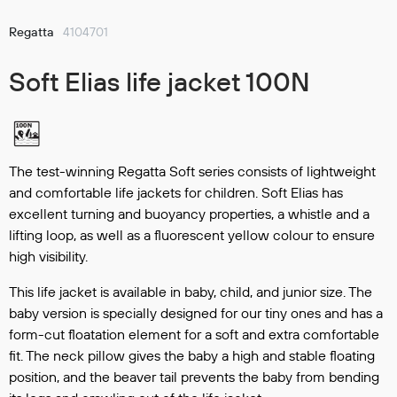
Hodevern
Førstehjelp
Regatta
4104701
Hørselvern
Soft Elias life jacket 100N
Øye- og ansiktsvern
Åndedrettsvern
Fallsikring
Korttidsdresser
Hansker
The test-winning Regatta Soft series consists of lightweight
and comfortable life jackets for children. Soft Elias has
Sko
excellent turning and buoyancy properties, a whistle and a
Hodelykter
lifting loop, as well as a fluorescent yellow colour to ensure
Gassmålere
high visibility.
This life jacket is available in baby, child, and junior size. The
Regnklær
baby version is specially designed for our tiny ones and has a
form-cut floatation element for a soft and extra comfortable
Regnjakker
fit. The neck pillow gives the baby a high and stable floating
Anorakker
position, and the beaver tail prevents the baby from bending
Forkle