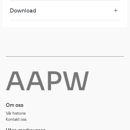
Download
Diverse
Hode- og lommelykter
Sekker og bagger
Hygiene
Mygg- og flåttmiddel
Om oss
Vår historie
Kontakt oss