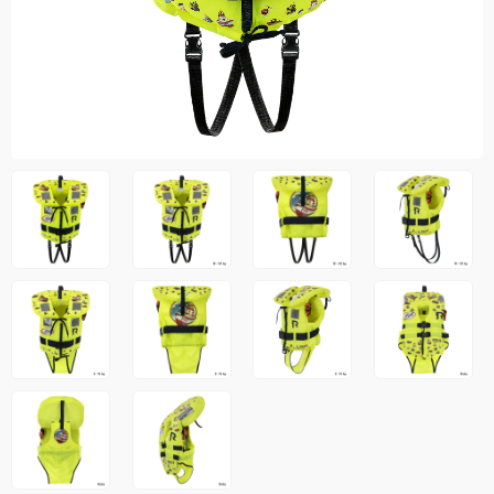
Jakker
med T
Anorakker
skjorte
Frakker
og trø
Mellomlag
Se fler
T-skjorter og gensere
saker
Vester
Bukser
Selebukser
Kjeledresser
Shortser
Ull
Ryggsekker
Tilbehør
Verneutstyr