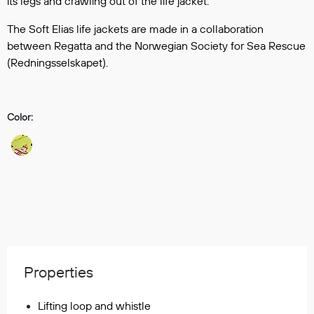
its legs and crawling out of the life jacket.
Regnfrakker
Bukser
The Soft Elias life jackets are made in a collaboration
between Regatta and the Norwegian Society for Sea Rescue
Selebukser
(Redningsselskapet).
Tilbehør
Color:
Flyt- og redningsprodukter
Life jackets
Oppblåsbare vester
Redningsvester
Hybridvester
Flytejakker
Flytebukser
Flytedrakter
Properties
Tilbehør og reservedeler
Lifting loop and whistle