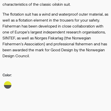
Hodevern
characteristics of the classic oilskin suit.
Førstehjelp
The flotation suit has a wind and waterproof outer material, as
Hørselvern
well as a flotation element in the trousers for your safety.
Øye- og ansiktsvern
Fisherman has been developed in close collaboration with
Åndedrettsvern
one of Europe's largest independent research organisations,
Fallsikring
SINTEF, as well as Norges Fiskarlag (the Norwegian
Korttidsdresser
Fishermen's Association) and professional fishermen and has
Hansker
been awarded the mark for Good Design by the Norwegian
Sko
Design Council.
Hodelykter
Gassmålere
Color:
Regnklær
Regnjakker
Anorakker
Forkle