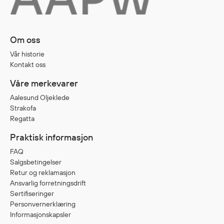
Diverse
Om oss
Hode- og lommelykter
Vår historie
Sekker og bagger
Kontakt oss
Hygiene
Våre merkevarer
Mygg- og flåttmiddel
Aalesund Oljeklede
Strakofa
Regatta
Praktisk informasjon
FAQ
Salgsbetingelser
Retur og reklamasjon
Ansvarlig forretningsdrift
Sertifiseringer
Personvernerklæring
Informasjonskapsler