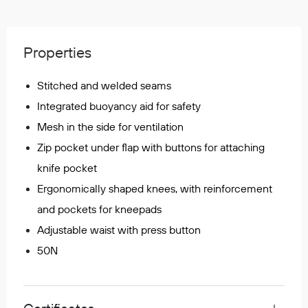
Regnfrakker
Bukser
Selebukser
Properties
Tilbehør
Stitched and welded seams
Integrated buoyancy aid for safety
Flyt- og redningsprodukter
Mesh in the side for ventilation
Life jackets
Zip pocket under flap with buttons for attaching
Oppblåsbare vester
knife pocket
Redningsvester
Ergonomically shaped knees, with reinforcement
Hybridvester
and pockets for kneepads
Flytejakker
Adjustable waist with press button
Flytebukser
Flytedrakter
50N
Tilbehør og reservedeler