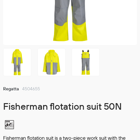
Jakker
med T
Anorakker
skjorte
Frakker
og trø
Mellomlag
Se fler
T-skjorter og gensere
saker
Vester
Bukser
Selebukser
Kjeledresser
Shortser
Regatta
4504655
Ull
Ryggsekker
Fisherman flotation suit 50N
Tilbehør
Verneutstyr
Fisherman flotation suit is a two-piece work suit with the