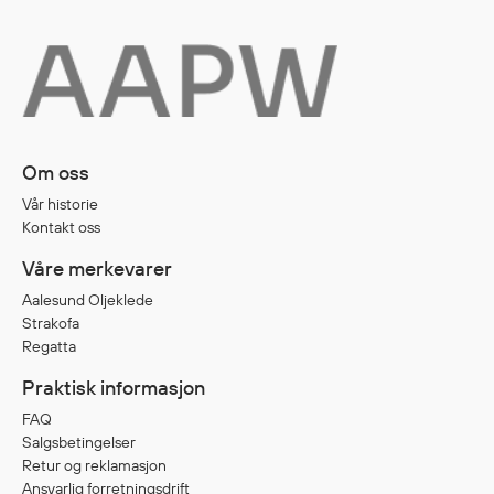
Egenskaper
Ull
Flammehemmende
Synlighet
Multinorm
Om oss
Stretch
Vanntett
Vår historie
Kontakt oss
Isolerende
Flyt
Våre merkevarer
Aalesund Oljeklede
Strakofa
Regatta
Fottøy
Vernesko
Praktisk informasjon
Fottøy uten vern
FAQ
Innleggssåler
Salgsbetingelser
Retur og reklamasjon
Tilbehør
Ansvarlig forretningsdrift