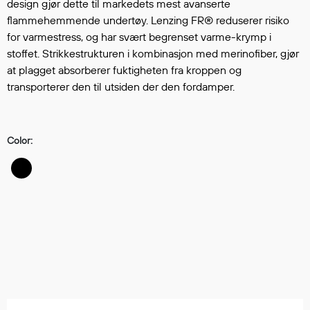
Hodevern
design gjør dette til markedets mest avanserte
flammehemmende undertøy. Lenzing FR® reduserer risiko
Førstehjelp
for varmestress, og har svært begrenset varme-krymp i
Hørselvern
stoffet. Strikkestrukturen i kombinasjon med merinofiber, gjør
Øye- og ansiktsvern
at plagget absorberer fuktigheten fra kroppen og
Åndedrettsvern
transporterer den til utsiden der den fordamper.
Fallsikring
Korttidsdresser
Hansker
Color:
Sko
Hodelykter
Gassmålere
Regnklær
Regnjakker
Anorakker
Forkle