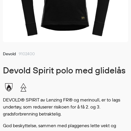
Jakker
med T
Anorakker
skjorte
Frakker
og trø
Mellomlag
Se fler
T-skjorter og gensere
saker
Vester
Bukser
Devold
9102400
Selebukser
Devold Spirit polo med glidelås
Kjeledresser
Shortser
Ull
Ryggsekker
DEVOLD® SPIRIT av Lenzing FR® og merinoull, er to lags
Tilbehør
undertøy, som reduserer risikoen for å få 2. og 3.
gradsforbrenning betraktelig.
Verneutstyr
God beskyttelse, sammen med plaggenes lette vekt og