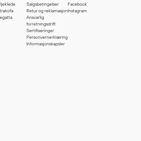
ljeklede
Salgsbetingelser
Facebook
trakofa
Retur og reklamasjon
Instagram
egatta
Ansvarlig
forretningsdrift
Sertifiseringer
Personvernerklæring
Informasjonskapsler