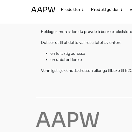
Produkter
Produktguider
V
Beklager, men siden du prøvde å besøke, eksisterer
Egenskaper
Det ser ut til at dette var resultatet av enten:
Multinorm
Synlighet
en feilaktig adresse
Vanntett
en utdatert lenke
Alle produkter
Flyt
Vennligst sjekk nettadressen eller gå tilbake til
B2C
Stretch
Arbeidsklær
Hodeplagg
Jakker
Anorakker
Frakker
Mellomlag
T-skjorter og gensere