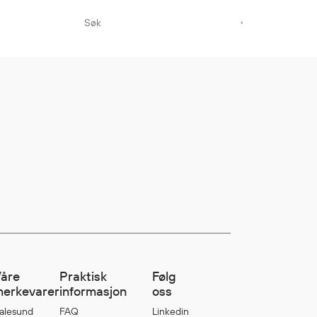
Aktuelt
Sikkerhet for dere
som jobber på sjøen
Møt oss på Nor-
Fishing 2026
Utvider Multi Shield
med T-skjorter og
trøyer
Se flere saker
åre
Praktisk
Følg
erkevarer
informasjon
oss
alesund
FAQ
Linkedin