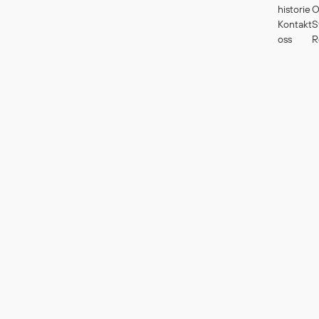
historie
O
Kontakt
S
oss
R