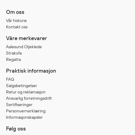
Jakker
med T
Om oss
Anorakker
skjorte
Vår historie
Frakker
og trø
Kontakt oss
Mellomlag
Se fler
Våre merkevarer
T-skjorter og gensere
saker
Vester
Aalesund Oljeklede
Strakofa
Bukser
Regatta
Selebukser
Praktisk informasjon
Kjeledresser
Shortser
FAQ
Salgsbetingelser
Ull
Retur og reklamasjon
Ryggsekker
Ansvarlig forretningsdrift
Tilbehør
Sertifiseringer
Personvernerklæring
Informasjonskapsler
Verneutstyr
Følg oss