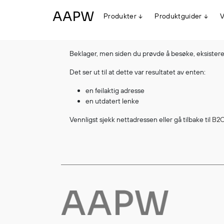
Produkter
Produktguider
V
Beklager, men siden du prøvde å besøke, eksisterer
Egenskaper
Det ser ut til at dette var resultatet av enten:
Multinorm
Synlighet
en feilaktig adresse
Vanntett
en utdatert lenke
Alle produkter
Flyt
Vennligst sjekk nettadressen eller gå tilbake til
B2C
Stretch
Arbeidsklær
Hodeplagg
Jakker
Anorakker
Frakker
Mellomlag
T-skjorter og gensere