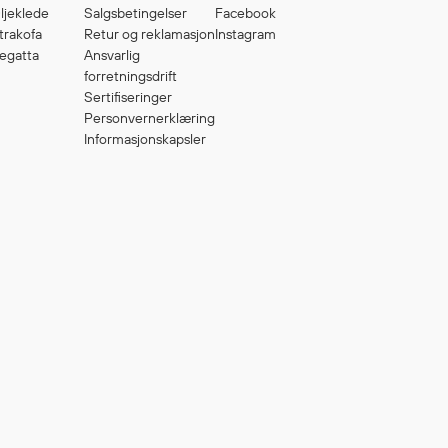
ljeklede
Salgsbetingelser
Facebook
trakofa
Retur og reklamasjon
Instagram
egatta
Ansvarlig
forretningsdrift
Sertifiseringer
Personvernerklæring
Informasjonskapsler