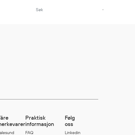
Aktuelt
Sikkerhet for dere
som jobber på sjøen
Møt oss på Nor-
Fishing 2026
Utvider Multi Shield
med T-skjorter og
trøyer
Se flere saker
åre
Praktisk
Følg
erkevarer
informasjon
oss
alesund
FAQ
Linkedin