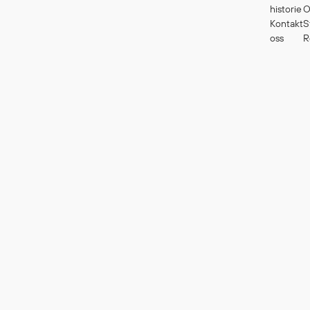
historie
O
Kontakt
S
oss
R