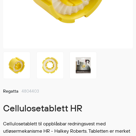
Jakker
med T
Anorakker
skjorte
Frakker
og trø
Mellomlag
Se fler
T-skjorter og gensere
saker
Vester
Bukser
Selebukser
Kjeledresser
Shortser
Ull
Regatta
4804403
Ryggsekker
Tilbehør
Cellulosetablett HR
Cellulosetablett til oppblåsbar redningsvest med
Verneutstyr
utløsermekanisme HR - Halkey Roberts. Tabletten er merket