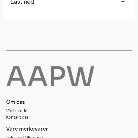
Last ned
Regnfrakker
Bukser
Selebukser
Tilbehør
Flyt- og redningsprodukter
Flytevester
Oppblåsbare vester
Redningsvester
Hybridvester
Flytejakker
Om oss
Flytebukser
Vår historie
Flytedrakter
Kontakt oss
Tilbehør og reservedeler
Våre merkevarer
Aalesund Oljeklede