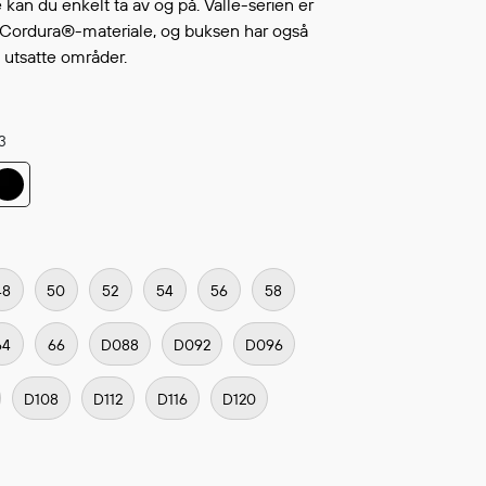
an du enkelt ta av og på. Valle-serien er
Fortsett å handle
L ØNSKELISTEN
kt Cordura®-materiale, og buksen har også
 utsatte områder.
3
48
50
52
54
56
58
64
66
D088
D092
D096
D108
D112
D116
D120