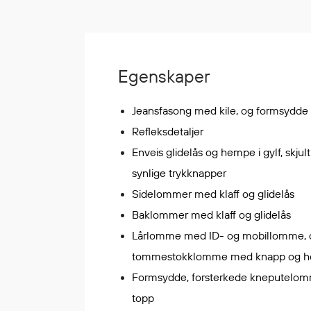
Korttidsdresser
Hansker
Sko
Egenskaper
Hodelykter
Gassmålere
Jeansfasong med kile, og formsydde
Refleksdetaljer
Regnklær
Enveis glidelås og hempe i gylf, skjult
Regnjakker
synlige trykknapper
Anorakker
Sidelommer med klaff og glidelås
Forkle
Baklommer med klaff og glidelås
Regnfrakker
Lårlomme med ID- og mobillomme, 
Bukser
tommestokklomme med knapp og he
Selebukser
Formsydde, forsterkede kneputelom
Tilbehør
topp