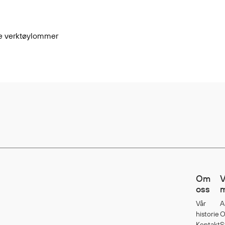
le verktøylommer
Om
V
oss
m
Vår
A
historie
O
Kontakt
S