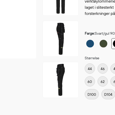
verktøylommene k
Fortsett å handle
GÅ TI
laget i slitester
forsterkninger på
Farge:
Svart/gul 90
Størrelse
44
46
60
62
D100
D104