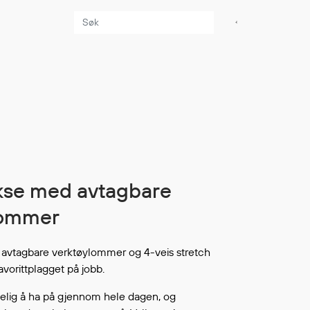
Aktuelt
Sikkerhet for dere
som jobber på sjøen
Møt oss på Nor-
Fishing 2026
Utvider Multi Shield
med T-skjorter og
lommer
trøyer
Se flere saker
 avtagbare verktøylommer og 4-veis stretch
favorittplagget på jobb.
elig å ha på gjennom hele dagen, og