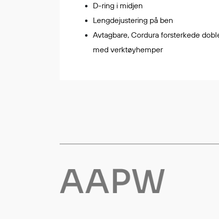
D-ring i midjen
Flyt- og redningsprodukter
Lengdejustering på ben
Flytevester
Avtagbare, Cordura forsterkede dob
Oppblåsbare vester
med verktøyhemper
Redningsvester
Hybridvester
Flytejakker
Flytebukser
Flytedrakter
Tilbehør og reservedeler
Egenskaper
Ull
Flammehemmende
Synlighet
Multinorm