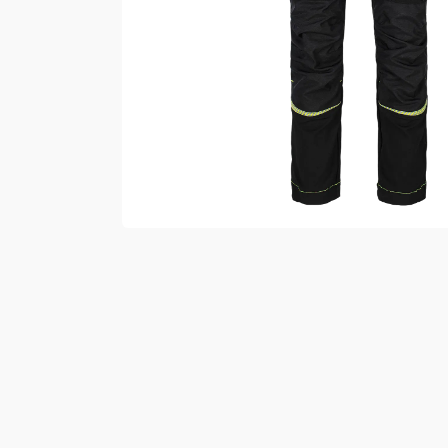
Vester
Bukser
Selebukser
Kjeledresser
Shortser
Ull
Ryggsekker
Tilbehør
Verneutstyr
Hodevern
Førstehjelp
Hørselvern
Øye- og ansiktsvern
Åndedrettsvern
Fallsikring