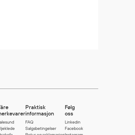
åre
Praktisk
Følg
erkevarer
informasjon
oss
alesund
FAQ
Linkedin
ljeklede
Salgsbetingelser
Facebook
trakofa
Retur og reklamasjon
Instagram