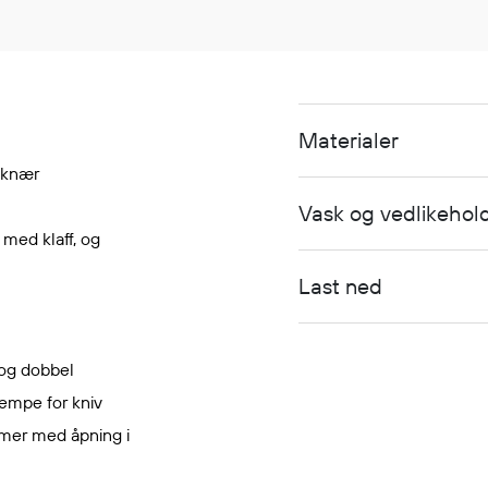
Materialer
 knær
Vask og vedlikehol
 med klaff, og
Last ned
og dobbel
mpe for kniv
mer med åpning i