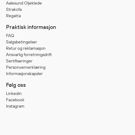
Aalesund Oljeklede
Regnfrakker
Strakofa
Bukser
Regatta
Selebukser
Praktisk informasjon
Tilbehør
FAQ
Salgsbetingelser
Retur og reklamasjon
Flyt- og redningsprodukter
Ansvarlig forretningsdrift
Flytevester
Sertifiseringer
Personvernerklæring
Oppblåsbare vester
Informasjonskapsler
Redningsvester
Følg oss
Hybridvester
Flytejakker
Linkedin
Facebook
Flytebukser
Instagram
Flytedrakter
Tilbehør og reservedeler