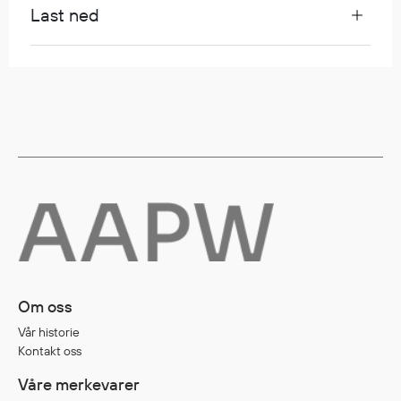
Hodevern
Last ned
Førstehjelp
Hørselvern
Øye- og ansiktsvern
Åndedrettsvern
Fallsikring
Korttidsdresser
Hansker
Sko
Hodelykter
Gassmålere
Om oss
Regnklær
Vår historie
Regnjakker
Kontakt oss
Anorakker
Våre merkevarer
Forkle