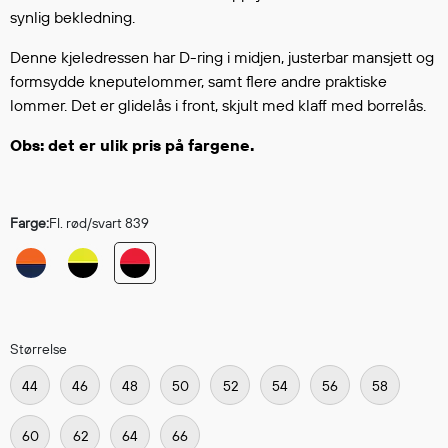
Hodevern
synlig bekledning.
Førstehjelp
Denne kjeledressen har D-ring i midjen, justerbar mansjett og
Hørselvern
formsydde kneputelommer, samt flere andre praktiske
Øye- og ansiktsvern
lommer. Det er glidelås i front, skjult med klaff med borrelås.
Åndedrettsvern
Fallsikring
Obs: det er ulik pris på fargene.
Korttidsdresser
Hansker
Sko
Farge:
Fl. rød/svart 839
Hodelykter
Gassmålere
Størrelse
Regnklær
Regnjakker
44
46
48
50
52
54
56
58
Anorakker
Forkle
60
62
64
66