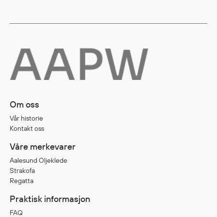
Diverse
Hode- og lommelykter
Sekker og bagger
Hygiene
Mygg- og flåttmiddel
Om oss
Vår historie
Kontakt oss
Våre merkevarer
Aalesund Oljeklede
Strakofa
Regatta
Praktisk informasjon
FAQ