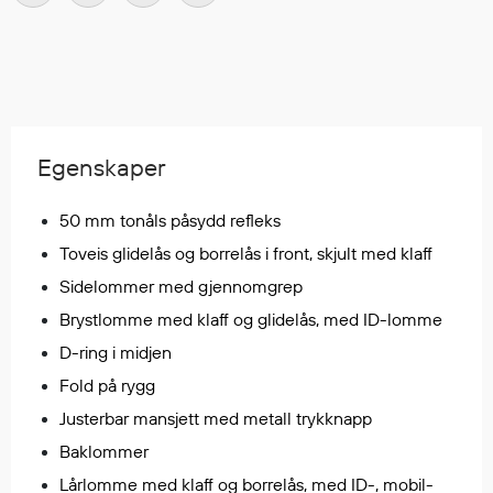
Regnfrakker
Bukser
Selebukser
Tilbehør
Egenskaper
Flyt- og redningsprodukter
50 mm tonåls påsydd refleks
Flytevester
Oppblåsbare vester
Toveis glidelås og borrelås i front, skjult med klaff
Redningsvester
Sidelommer med gjennomgrep
Hybridvester
Brystlomme med klaff og glidelås, med ID-lomme
Flytejakker
D-ring i midjen
Flytebukser
Fold på rygg
Flytedrakter
Justerbar mansjett med metall trykknapp
Tilbehør og reservedeler
Baklommer
Lårlomme med klaff og borrelås, med ID-, mobil-