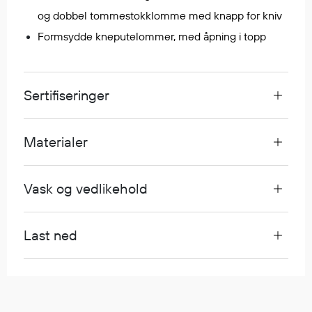
Egenskaper
og dobbel tommestokklomme med knapp for kniv
Ull
Formsydde kneputelommer, med åpning i topp
Flammehemmende
Synlighet
Multinorm
Sertifiseringer
Stretch
Vanntett
Materialer
Isolerende
Flyt
Vask og vedlikehold
Fottøy
Last ned
Vernesko
Fottøy uten vern
Innleggssåler
Tilbehør