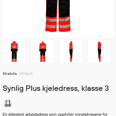
Jakker
med T
Anorakker
skjorte
Frakker
og trø
Mellomlag
Se fler
T-skjorter og gensere
saker
Vester
Bukser
Selebukser
Kjeledresser
Shortser
Strakofa
2812665
Ull
Ryggsekker
Synlig Plus kjeledress, klasse 3
Tilbehør
Verneutstyr
En slitesterk arbeidsdress som oppfyller minstekravene for