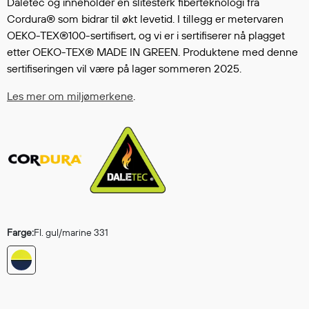
Daletec og inneholder en slitesterk fiberteknologi fra
Regnfrakker
Cordura® som bidrar til økt levetid. I tillegg er metervaren
Bukser
OEKO-TEX®100-sertifisert, og vi er i sertifiserer nå plagget
Selebukser
etter OEKO-TEX® MADE IN GREEN. Produktene med denne
Tilbehør
sertifiseringen vil være på lager sommeren 2025.
Les mer om miljømerkene
.
Flyt- og redningsprodukter
Flytevester
Oppblåsbare vester
Redningsvester
Hybridvester
Flytejakker
Flytebukser
Farge:
Fl. gul/marine 331
Flytedrakter
Tilbehør og reservedeler