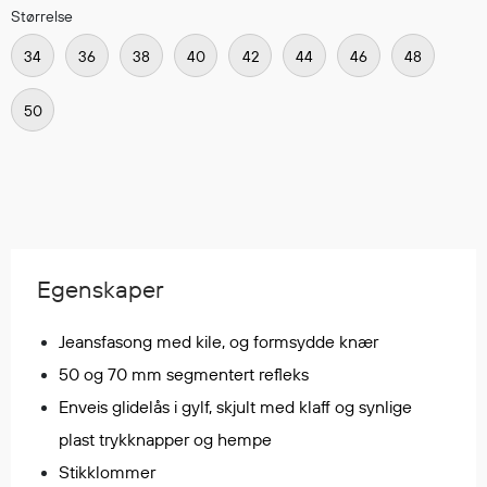
Størrelse
Egenskaper
Ull
34
36
38
40
42
44
46
48
Flammehemmende
50
Synlighet
Multinorm
Stretch
Vanntett
Isolerende
Flyt
Egenskaper
Jeansfasong med kile, og formsydde knær
Fottøy
50 og 70 mm segmentert refleks
Vernesko
Fottøy uten vern
Enveis glidelås i gylf, skjult med klaff og synlige
Innleggssåler
plast trykknapper og hempe
Tilbehør
Stikklommer