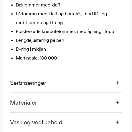
Baklommer med klaff
Lårlomme med klaff og borrelås, med ID- og
Diverse
mobillomme og D-ring
Hode- og lommelykter
Forsterkede kneputelommer, med åpning i topp
Sekker og bagger
Lengdejustering på ben
Hygiene
D-ring i midjen
Mygg- og flåttmiddel
Martindale: 180 000
Sertifiseringer
Materialer
Vask og vedlikehold