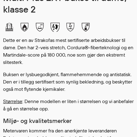
Hodevern
klasse 2
Førstehjelp
Hørselvern
Øye- og ansiktsvern
Åndedrettsvern
Dette er en av Strakofas mest sertifiserte arbeidsbukser til
Fallsikring
dame. Den har 2-veis stretch, Cordura®-fiberteknologi og en
Korttidsdresser
Martindale-score på 180 000, noe som gjør den ekstremt
Hansker
slitesterk.
Sko
Buksen er lysbuegodkjent, flammehemmende og antistatisk.
Hodelykter
Den er i tillegg sertifisert som synlig bekledning, og beskytter
Gassmålere
også mot flytende kjemikaler.
Størrelse
: Denne modellen er liten i størrelsen og vi anbefaler
Regnklær
å gå en størrelse opp.
Regnjakker
Miljø- og kvalitetsmerker
Anorakker
Metervaren kommer fra den anerkjente leverandøren
Forkle