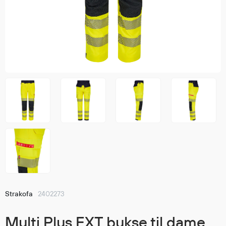
Jakker
med T
Anorakker
skjorte
Frakker
og trø
Mellomlag
Se fler
T-skjorter og gensere
saker
Vester
Bukser
Selebukser
Kjeledresser
Shortser
Ull
Ryggsekker
Tilbehør
Strakofa
2402273
Verneutstyr
Multi Plus EXT bukse til dame,